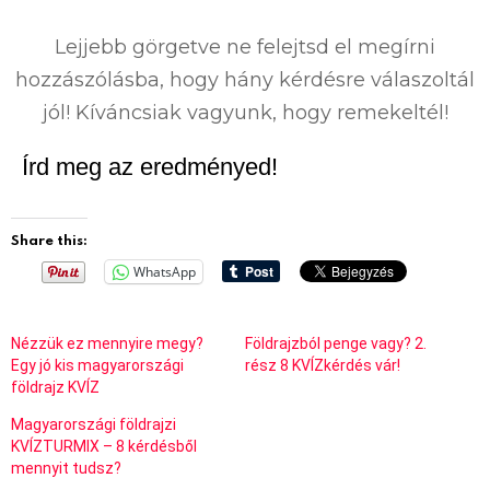
0
%
Lejjebb görgetve ne felejtsd el megírni
hozzászólásba, hogy hány kérdésre válaszoltál
jól! Kíváncsiak vagyunk, hogy remekeltél!
Írd meg az eredményed!
Share this:
WhatsApp
Nézzük ez mennyire megy?
Földrajzból penge vagy? 2.
Egy jó kis magyarországi
rész 8 KVÍZkérdés vár!
földrajz KVÍZ
Magyarországi földrajzi
KVÍZTURMIX – 8 kérdésből
mennyit tudsz?