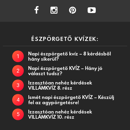
facebook
instagram
pinterest
youtube
ÉSZPÖRGETŐ KVÍZEK:
Napi észpörgető kvíz – 8 kérdésből
hány sikerül?
Napi észpörgető KVÍZ – Hány jó
választ tudsz?
Izzasztóan nehéz kérdések
VILLÁMKVÍZ 8. rész
Ismét napi észpörgető KVÍZ – Készülj
fel az agypörgetésre!
Izzasztóan nehéz kérdések
VILLÁMKVÍZ 10. rész