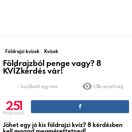
Földrajzi kvízek
Kvízek
Földrajzból penge vagy? 8
KVÍZkérdés vár!
körülbelül egy éve
1.5k
nézettség
251
Megosztás
Jöhet egy jó kis földrajzi kvíz? 8 kérdésben
kell magad megmérettetned!