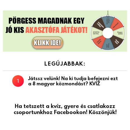
LEGÚJABBAK:
Játssz velünk! Na ki tudja befejezni ezt
a 8 magyar közmondást? KVÍZ
Ha tetszett a kvíz, gyere és csatlakozz
csoportunkhoz Facebookon! Köszönjük!