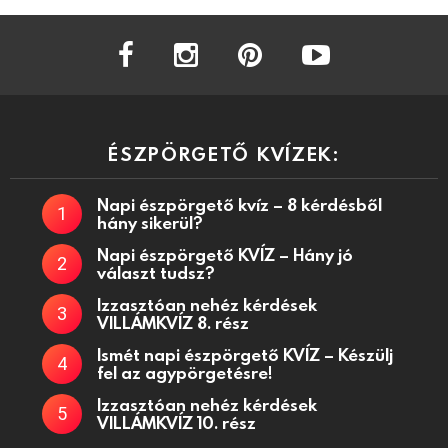
facebook
instagram
pinterest
youtube
ÉSZPÖRGETŐ KVÍZEK:
Napi észpörgető kvíz – 8 kérdésből
hány sikerül?
Napi észpörgető KVÍZ – Hány jó
választ tudsz?
Izzasztóan nehéz kérdések
VILLÁMKVÍZ 8. rész
Ismét napi észpörgető KVÍZ – Készülj
fel az agypörgetésre!
Izzasztóan nehéz kérdések
VILLÁMKVÍZ 10. rész