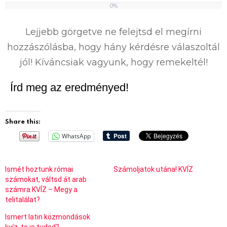
0%
0
%
Lejjebb görgetve ne felejtsd el megírni
hozzászólásba, hogy hány kérdésre válaszoltál
jól! Kíváncsiak vagyunk, hogy remekeltél!
Írd meg az eredményed!
Share this:
WhatsApp
Ismét hoztunk római
Számoljatok utána! KVÍZ
számokat, váltsd át arab
számra KVÍZ – Megy a
telitalálat?
Ismert latin közmondások
kvíz, te is tudod?