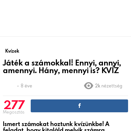
Kvízek
Játék a számokkal! Ennyi, annyi,
amennyi. Hány, mennyi is? KVÍZ
8 éve
2k
nézettség
277
Megosztás
Ismert számokat hoztunk kvízünkbe! A
feladat, hogy kitaláld melyik számra