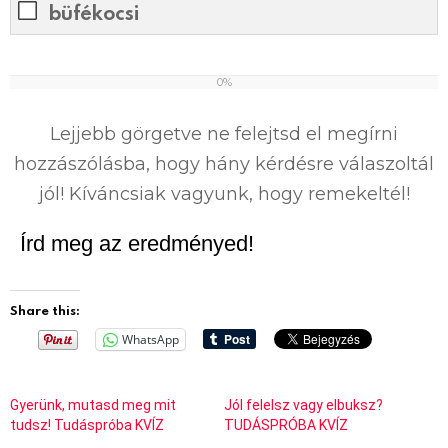
büfékocsi
0%
0
%
Lejjebb görgetve ne felejtsd el megírni
hozzászólásba, hogy hány kérdésre válaszoltál
jól! Kíváncsiak vagyunk, hogy remekeltél!
Írd meg az eredményed!
Share this:
WhatsApp
Gyerünk, mutasd meg mit
Jól felelsz vagy elbuksz?
tudsz! Tudáspróba KVÍZ
TUDÁSPRÓBA KVÍZ