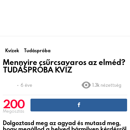
Kvízek
Tudáspróba
Mennyire csűrcsavaros az elméd?
TUDÁSPRÓBA KVÍZ
6 éve
1.3k
nézettség
200
Megosztás
Dolgoztasd meg az agyad és mutasd meg,
hogy megállod a helyed bármilyen kérdésről