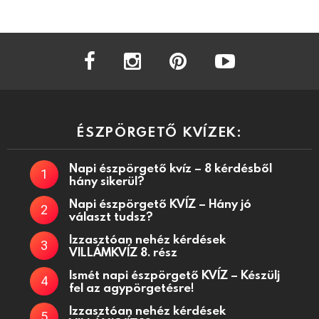
facebook
instagram
pinterest
youtube
ÉSZPÖRGETŐ KVÍZEK:
Napi észpörgető kvíz – 8 kérdésből
hány sikerül?
Napi észpörgető KVÍZ – Hány jó
választ tudsz?
Izzasztóan nehéz kérdések
VILLÁMKVÍZ 8. rész
Ismét napi észpörgető KVÍZ – Készülj
fel az agypörgetésre!
Izzasztóan nehéz kérdések