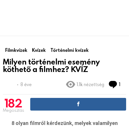
Filmkvízek
Kvízek
Történelmi kvízek
Milyen történelmi esemény
köthető a filmhez? KVÍZ
Co
8 éve
1.1k
nézettség
1
182
Megosztás
8 olyan filmről kérdezünk, melyek valamilyen