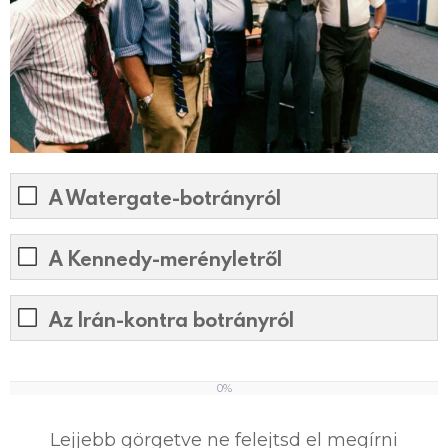
A Watergate-botrányról
A Kennedy-merényletről
Az Irán-kontra botrányról
0%
0
%
Lejjebb görgetve ne felejtsd el megírni