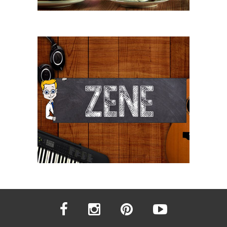
facebook
instagram
pinterest
youtube