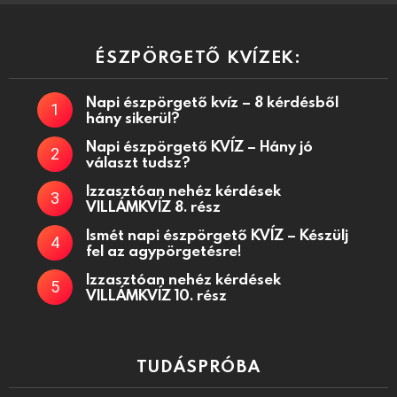
ÉSZPÖRGETŐ KVÍZEK:
Napi észpörgető kvíz – 8 kérdésből
hány sikerül?
Napi észpörgető KVÍZ – Hány jó
választ tudsz?
Izzasztóan nehéz kérdések
VILLÁMKVÍZ 8. rész
Ismét napi észpörgető KVÍZ – Készülj
fel az agypörgetésre!
Izzasztóan nehéz kérdések
VILLÁMKVÍZ 10. rész
TUDÁSPRÓBA