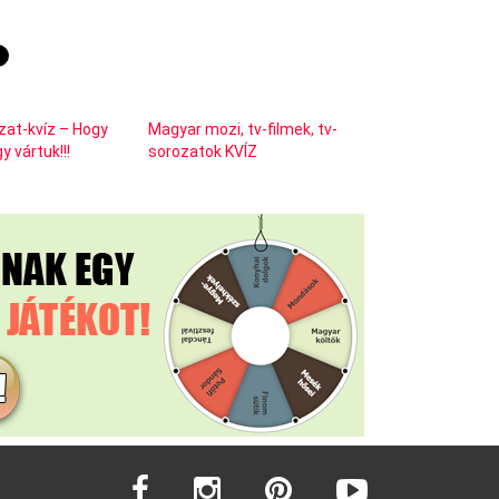
zat-kvíz – Hogy
Magyar mozi, tv-filmek, tv-
y vártuk!!!
sorozatok KVÍZ
facebook
instagram
pinterest
youtube