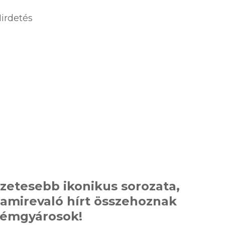
irdetés
etesebb ikonikus sorozata,
amirevaló hírt összehoznak
mémgyárosok!