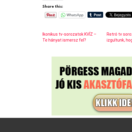
Share this:
WhatsApp
Ikonikus tv-sorozatok KVÍZ –
Retró tv soro
Te hányat ismersz fel?
izgultunk, hog