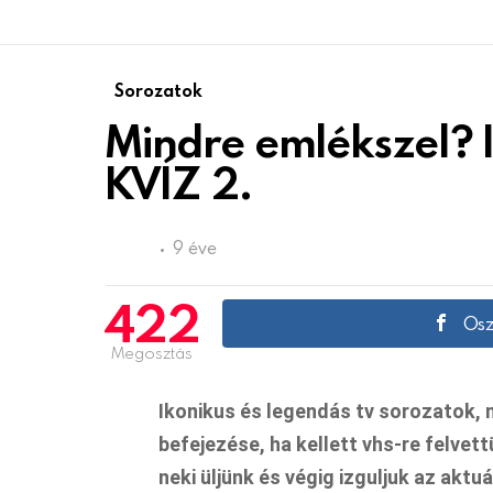
Sorozatok
Mindre emlékszel? I
KVÍZ 2.
9 éve
422
Osz
Megosztás
Ikonikus és legendás tv sorozatok, n
befejezése, ha kellett vhs-re felvet
neki üljünk és végig izguljuk az aktuá