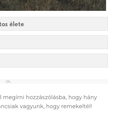
os élete
0%
el megírni hozzászólásba, hogy hány
íváncsiak vagyunk, hogy remekeltél!