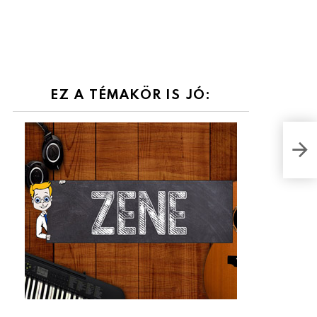
EZ A TÉMAKÖR IS JÓ:
Nag
KVÍ