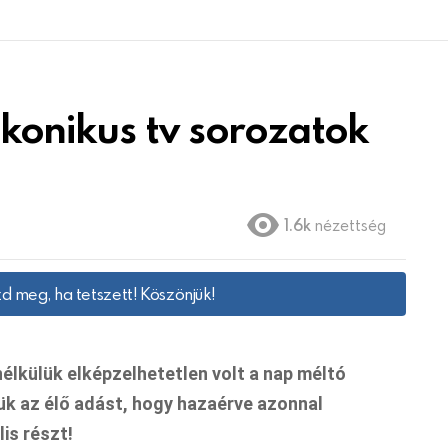
konikus tv sorozatok
1.6k
nézettség
d meg, ha tetszett! Köszönjük!
élkülük elképzelhetetlen volt a nap méltó
tük az élő adást, hogy hazaérve azonnal
lis részt!