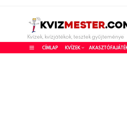
Kvízek, kvízjátékok, tesztek gyűjteménye
CÍMLAP
KVÍZEK
AKASZTÓFAJÁTÉ
Menu