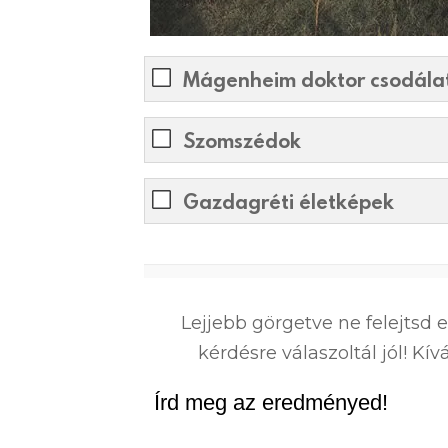
Mágenheim doktor csodálat
Szomszédok
Gazdagréti életképek
0
%
Lejjebb görgetve ne felejtsd 
kérdésre válaszoltál jól! K
Írd meg az eredményed!