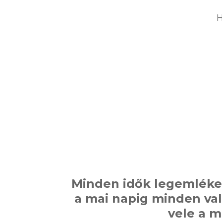
H
Minden idők legemlékez
a mai napig minden val
vele a 