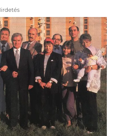
irdetés