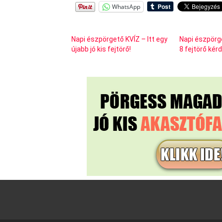
WhatsApp
Napi észpörgető KVÍZ – Itt egy
Napi észpörg
újabb jó kis fejtörő!
8 fejtörő kér