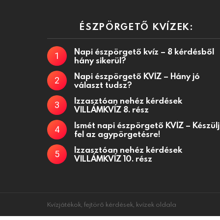
ÉSZPÖRGETŐ KVÍZEK:
Napi észpörgető kvíz – 8 kérdésből
hány sikerül?
Napi észpörgető KVÍZ – Hány jó
választ tudsz?
Izzasztóan nehéz kérdések
VILLÁMKVÍZ 8. rész
Ismét napi észpörgető KVÍZ – Készülj
fel az agypörgetésre!
Izzasztóan nehéz kérdések
VILLÁMKVÍZ 10. rész
Kvízjátékok, fejtörő kérdések, kvízek oldala