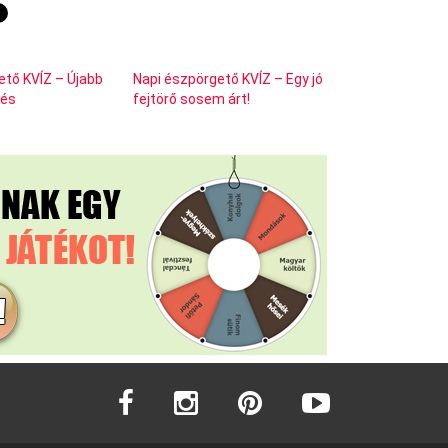
ető KVÍZ – Újabb
Napi észpörgető KVÍZ – Egy jó
dés
fejtörő sosem árt!
facebook
instagram
pinterest
youtube