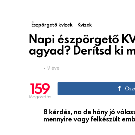
Észpörgető kvízek
Kvízek
Napi észpörgető KV
agyad? Derítsd ki m
9 éve
159
Oszd
Megosztás
8 kérdés, na de hány jó vál
mennyire vagy felkészült emb