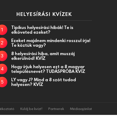
HELYESÍRÁSI KVÍZEK
Tipikus helyesírási hibák! Te is
elköveted ezeket?
Ezeket majdnem mindenki rosszul írja!
Te köztük vagy?
8 helyesírási hiba, amit muszáj
elkerülnöd! KVÍZ
Hogy írjuk helyesen ezt a 8 magyar
településnevet? TUDÁSPRÓBA KVÍZ
LY vagy J? Mind a 8 szót tudod
helyesen? KVÍZ
jékoztató
Küldj be kvízt!
Partnerek
Médiaajánlat