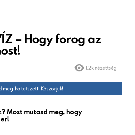
ÍZ – Hogy forog az
ost!
1.2k
nézettség
 meg, ha tetszett! Köszönjük!
asz? Most mutasd meg, hogy
er!