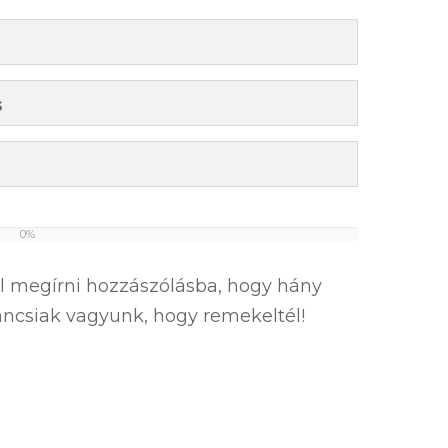
s
0%
el megírni hozzászólásba, hogy hány
íváncsiak vagyunk, hogy remekeltél!