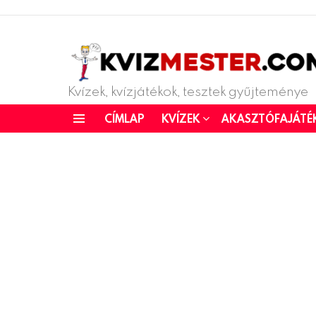
Kvízek, kvízjátékok, tesztek gyűjteménye
CÍMLAP
KVÍZEK
AKASZTÓFAJÁTÉ
Menu