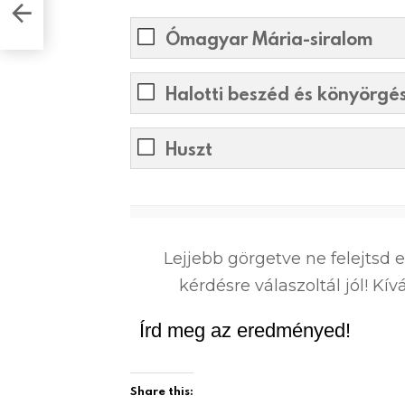
egy
Ómagyar Mária-siralom
Halotti beszéd és könyörgé
Huszt
0
%
Lejjebb görgetve ne felejtsd 
kérdésre válaszoltál jól! K
Írd meg az eredményed!
Share this: