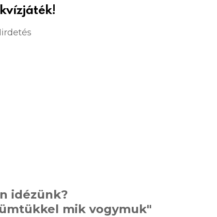
kvízjáték!
irdetés
n idézünk?
szümtükkel mik vogymuk"