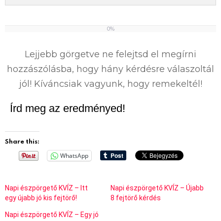
0%
0
%
Lejjebb görgetve ne felejtsd el megírni
hozzászólásba, hogy hány kérdésre válaszoltál
jól! Kíváncsiak vagyunk, hogy remekeltél!
Írd meg az eredményed!
Share this:
WhatsApp
Napi észpörgető KVÍZ – Itt
Napi észpörgető KVÍZ – Újabb
egy újabb jó kis fejtörő!
8 fejtörő kérdés
Napi észpörgető KVÍZ – Egy jó