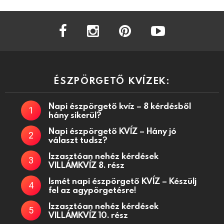
facebook
instagram
pinterest
youtube
ÉSZPÖRGETŐ KVÍZEK:
Napi észpörgető kvíz – 8 kérdésből
hány sikerül?
Napi észpörgető KVÍZ – Hány jó
választ tudsz?
Izzasztóan nehéz kérdések
VILLÁMKVÍZ 8. rész
Ismét napi észpörgető KVÍZ – Készülj
fel az agypörgetésre!
Izzasztóan nehéz kérdések
VILLÁMKVÍZ 10. rész