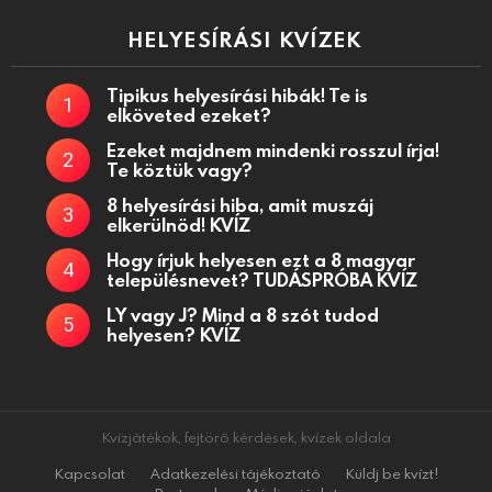
HELYESÍRÁSI KVÍZEK
Tipikus helyesírási hibák! Te is
elköveted ezeket?
Ezeket majdnem mindenki rosszul írja!
Te köztük vagy?
8 helyesírási hiba, amit muszáj
elkerülnöd! KVÍZ
Hogy írjuk helyesen ezt a 8 magyar
településnevet? TUDÁSPRÓBA KVÍZ
LY vagy J? Mind a 8 szót tudod
helyesen? KVÍZ
Kvízjátékok, fejtörő kérdések, kvízek oldala
Kapcsolat
Adatkezelési tájékoztató
Küldj be kvízt!