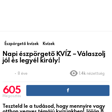
Észpörgető kvízek
Kvízek
Napi észpörgető KVÍZ – Válaszolj
jól és legyél király!
8 éve
1.4k
nézettség
605
Megosztás
Teszteld le a tudásod, hogy mennyire vagy
otthon vegyes témájú kvízünkben! Jöjjön 8