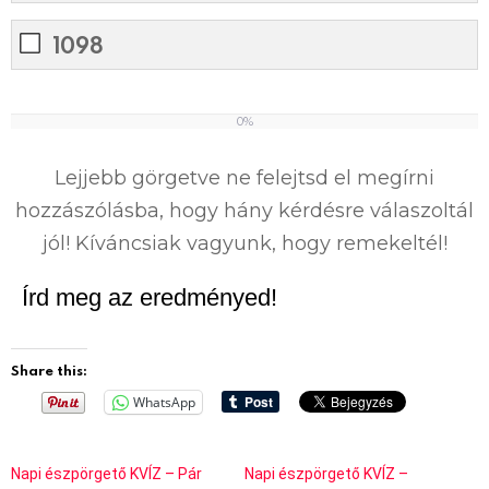
1098
0%
0
%
Lejjebb görgetve ne felejtsd el megírni
hozzászólásba, hogy hány kérdésre válaszoltál
jól! Kíváncsiak vagyunk, hogy remekeltél!
Írd meg az eredményed!
Share this:
WhatsApp
Napi észpörgető KVÍZ – Pár
Napi észpörgető KVÍZ –