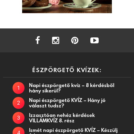
facebook
instagram
pinterest
youtube
ÉSZPÖRGETŐ KVÍZEK:
Napi észpörgető kvíz – 8 kérdésből
hány sikerül?
Napi észpörgető KVÍZ – Hány jó
választ tudsz?
Izzasztóan nehéz kérdések
VILLÁMKVÍZ 8. rész
Ismét napi észpörgető KVÍZ – Készülj