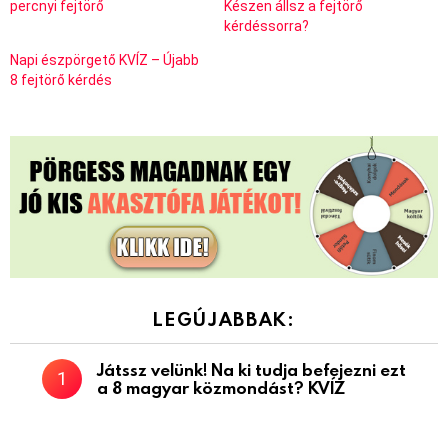
percnyi fejtörő
Készen állsz a fejtörő
kérdéssorra?
Napi észpörgető KVÍZ – Újabb
8 fejtörő kérdés
LEGÚJABBAK:
Játssz velünk! Na ki tudja befejezni ezt
a 8 magyar közmondást? KVÍZ