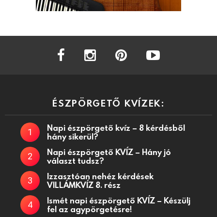
facebook
instagram
pinterest
youtube
ÉSZPÖRGETŐ KVÍZEK:
Napi észpörgető kvíz – 8 kérdésből
hány sikerül?
Napi észpörgető KVÍZ – Hány jó
választ tudsz?
Izzasztóan nehéz kérdések
VILLÁMKVÍZ 8. rész
Ismét napi észpörgető KVÍZ – Készülj
fel az agypörgetésre!