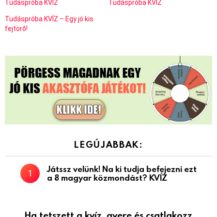
Tudáspróba KVÍZ
Tudáspróba KVÍZ
Tudáspróba KVÍZ – Egy jó kis
fejtörő!
LEGÚJABBAK:
Játssz velünk! Na ki tudja befejezni ezt
a 8 magyar közmondást? KVÍZ
Ha tetszett a kvíz, gyere és csatlakozz