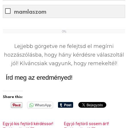
mamlaszom
0%
0
%
Lejjebb görgetve ne felejtsd el megírni
hozzászólásba, hogy hány kérdésre válaszoltál
jól! Kíváncsiak vagyunk, hogy remekeltél!
Írd meg az eredményed!
Share this:
WhatsApp
Egy jó kis fejtörő kérdéssor!
Egy jó fejtörő sosem árt!