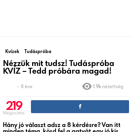
Kvízek
Tudáspróba
Nézzük mit tudsz! Tudáspróba
KVÍZ – Tedd próbára magad!
8 éve
1.9k
nézettség
219
Megosztás
Hány jó választ adsz a 8 kérdésre? Van itt
minden téma, kösd fel a gatyát egy jó kis