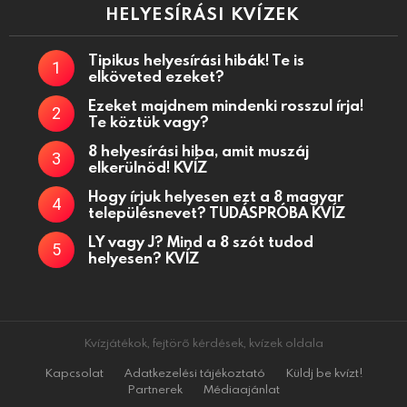
HELYESÍRÁSI KVÍZEK
Tipikus helyesírási hibák! Te is
elköveted ezeket?
Ezeket majdnem mindenki rosszul írja!
Te köztük vagy?
8 helyesírási hiba, amit muszáj
elkerülnöd! KVÍZ
Hogy írjuk helyesen ezt a 8 magyar
településnevet? TUDÁSPRÓBA KVÍZ
LY vagy J? Mind a 8 szót tudod
helyesen? KVÍZ
Kvízjátékok, fejtörő kérdések, kvízek oldala
Kapcsolat
Adatkezelési tájékoztató
Küldj be kvízt!
Partnerek
Médiaajánlat