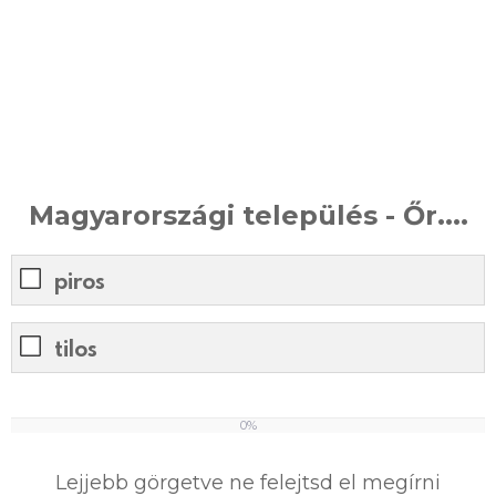
Magyarországi település - Őr....
piros
tilos
0%
0
%
Lejjebb görgetve ne felejtsd el megírni