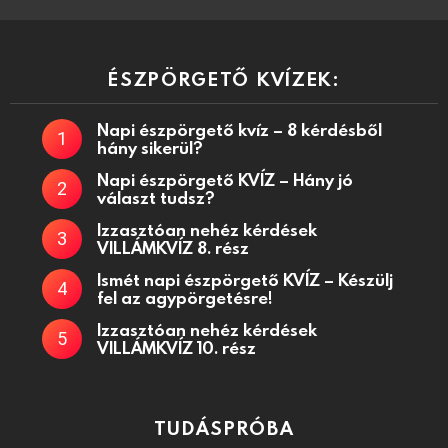
ÉSZPÖRGETŐ KVÍZEK:
Napi észpörgető kvíz – 8 kérdésből
hány sikerül?
Napi észpörgető KVÍZ – Hány jó
választ tudsz?
Izzasztóan nehéz kérdések
VILLÁMKVÍZ 8. rész
Ismét napi észpörgető KVÍZ – Készülj
fel az agypörgetésre!
Izzasztóan nehéz kérdések
VILLÁMKVÍZ 10. rész
TUDÁSPRÓBA