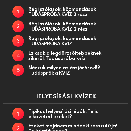
Régi szólások, közmondások
TUDÁSPRÓBA KVÍZ 3 rész
Régi szólások, közmondások
TUDÁSPRÓBA KVÍZ 2 rész
Régi szólások, közmondások
TUDÁSPRÓBA KVÍZ
Ez csak a legdörzsöltebbeknek
sikerül! Tudáspróba kvíz
Nézzük milyen az észjárásod!?
Tudáspróba KVÍZ
HELYESÍRÁSI KVÍZEK
Tipikus helyesírási hibák! Te is
elköveted ezeket?
Ezeket majdnem mindenki rosszul írja!
Te köztük vagy?