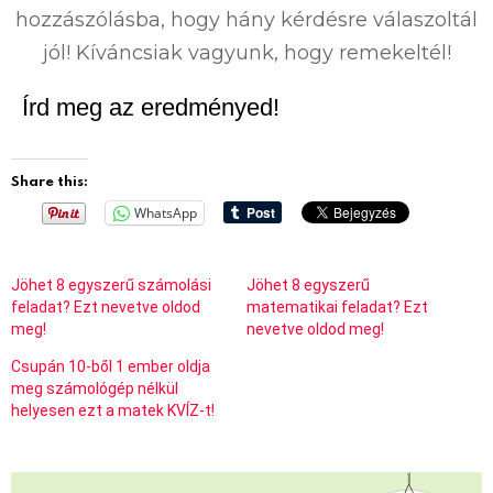
hozzászólásba, hogy hány kérdésre válaszoltál
jól! Kíváncsiak vagyunk, hogy remekeltél!
Írd meg az eredményed!
Share this:
WhatsApp
Jöhet 8 egyszerű számolási
Jöhet 8 egyszerű
feladat? Ezt nevetve oldod
matematikai feladat? Ezt
meg!
nevetve oldod meg!
Csupán 10-ből 1 ember oldja
meg számológép nélkül
helyesen ezt a matek KVÍZ-t!