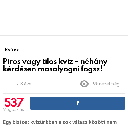
Kvízek
Piros vagy tilos kvíz – néhány
kérdésen mosolyogni fogsz!
8 éve
1.9k
nézettség
537
Megosztás
Egy biztos: kvízünkben a sok válasz között nem