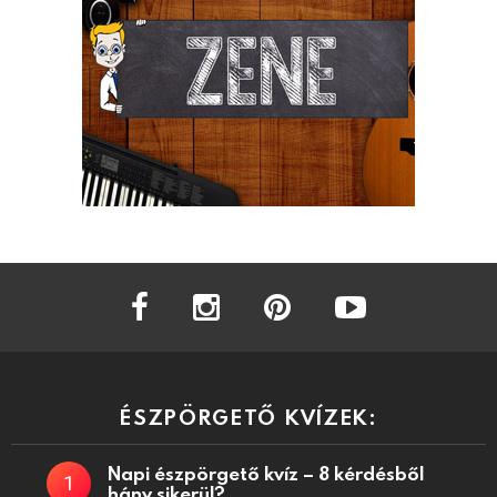
facebook
instagram
pinterest
youtube
ÉSZPÖRGETŐ KVÍZEK:
Napi észpörgető kvíz – 8 kérdésből
hány sikerül?