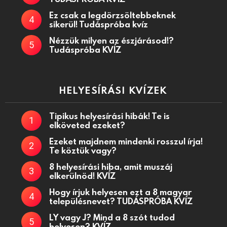
Ez csak a legdörzsöltebbeknek
sikerül! Tudáspróba kvíz
Nézzük milyen az észjárásod!?
Tudáspróba KVÍZ
HELYESÍRÁSI KVÍZEK
Tipikus helyesírási hibák! Te is
elköveted ezeket?
Ezeket majdnem mindenki rosszul írja!
Te köztük vagy?
8 helyesírási hiba, amit muszáj
elkerülnöd! KVÍZ
Hogy írjuk helyesen ezt a 8 magyar
településnevet? TUDÁSPRÓBA KVÍZ
LY vagy J? Mind a 8 szót tudod
helyesen? KVÍZ