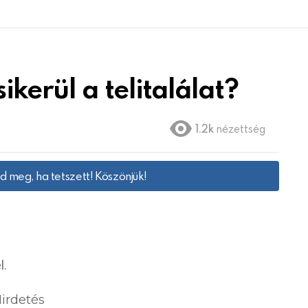
kerül a telitalálat?
1.2k
nézettség
 meg, ha tetszett! Köszönjük!
l.
irdetés