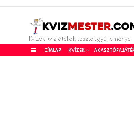
Kvízek, kvízjátékok, tesztek gyűjteménye
CÍMLAP
KVÍZEK
AKASZTÓFAJÁTÉ
Menu