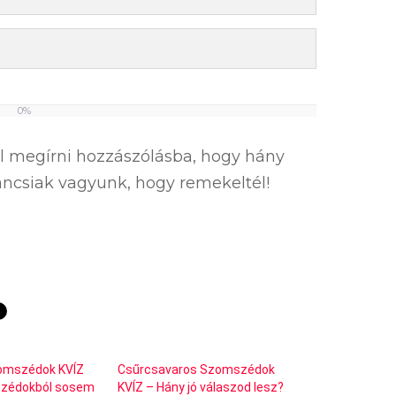
0%
el megírni hozzászólásba, hogy hány
íváncsiak vagyunk, hogy remekeltél!
zomszédok KVÍZ
Csűrcsavaros Szomszédok
zédokból sosem
KVÍZ – Hány jó válaszod lesz?