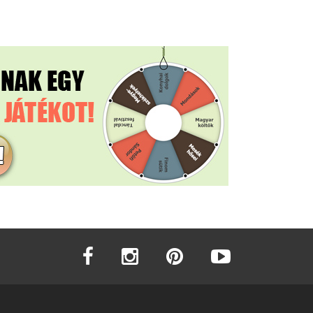
facebook
instagram
pinterest
youtube