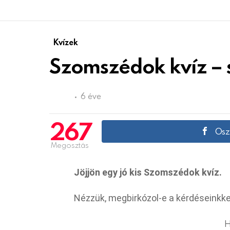
Kvízek
Szomszédok kvíz – si
6 éve
267
Oszd
Megosztás
Jöjjön egy jó kis Szomszédok kvíz.
Nézzük, megbirkózol-e a kérdéseinkke
H