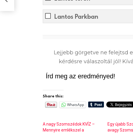
Lantos Parkban
0
%
Lejjebb görgetve ne felejtsd 
kérdésre válaszoltál jól! K
Írd meg az eredményed!
Share this:
WhatsApp
A nagy Szomszédok KVÍZ –
Egy újabb S
Mennyire emlékszel a
avagy Szoms