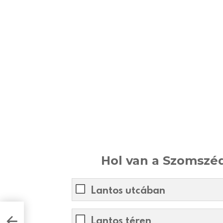
Hol van a Szomszéd
Lantos utcában
rek
Lantos téren