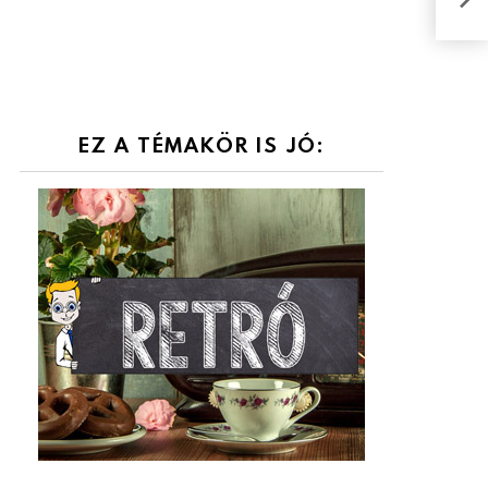
címé
EZ A TÉMAKÖR IS JÓ: