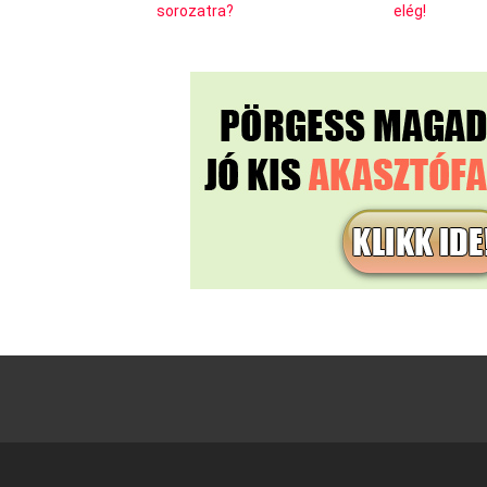
sorozatra?
elég!