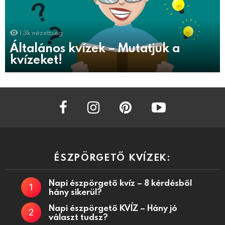
1.3k
nézettség
Általános kvízek – Mutatjuk a
kvízeket!
facebook
instagram
pinterest
youtube
ÉSZPÖRGETŐ KVÍZEK:
Napi észpörgető kvíz – 8 kérdésből
hány sikerül?
Napi észpörgető KVÍZ – Hány jó
választ tudsz?