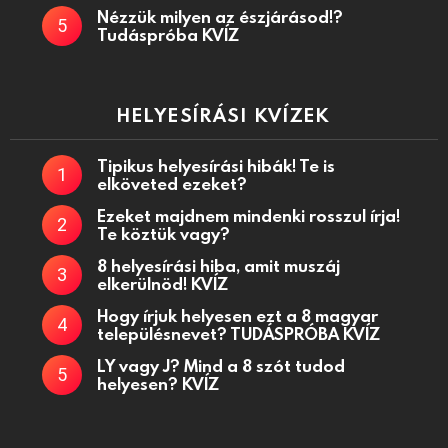
Nézzük milyen az észjárásod!?
Tudáspróba KVÍZ
HELYESÍRÁSI KVÍZEK
Tipikus helyesírási hibák! Te is
elköveted ezeket?
Ezeket majdnem mindenki rosszul írja!
Te köztük vagy?
8 helyesírási hiba, amit muszáj
elkerülnöd! KVÍZ
Hogy írjuk helyesen ezt a 8 magyar
településnevet? TUDÁSPRÓBA KVÍZ
LY vagy J? Mind a 8 szót tudod
helyesen? KVÍZ