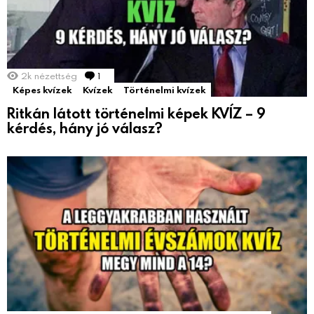
2k
nézettség
1
Comment
Képes kvízek
Kvízek
Történelmi kvízek
Ritkán látott történelmi képek KVÍZ – 9
kérdés, hány jó válasz?