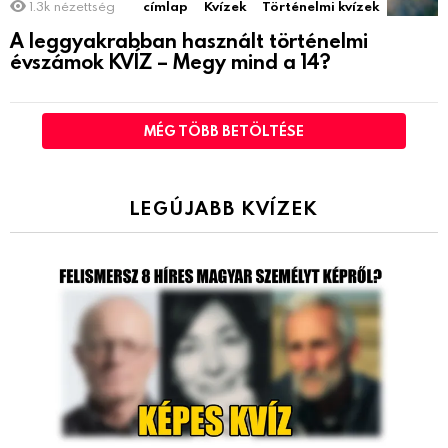
1.3k
nézettség
címlap
Kvízek
Történelmi kvízek
A leggyakrabban használt történelmi
évszámok KVÍZ – Megy mind a 14?
MÉG TÖBB BETÖLTÉSE
LEGÚJABB KVÍZEK