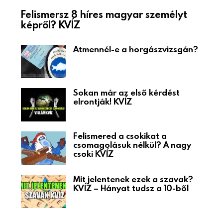
Felismersz 8 híres magyar személyt
képről? KVÍZ
Átmennél-e a horgászvizsgán?
Sokan már az első kérdést
elrontják! KVÍZ
Felismered a csokikat a
csomagolásuk nélkül? A nagy
csoki KVÍZ
Mit jelentenek ezek a szavak?
KVÍZ – Hányat tudsz a 10-ből