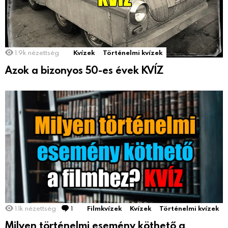
1.9k
nézettség
Kvízek
Történelmi kvízek
Azok a bizonyos 50-es évek KVÍZ
1.1k
nézettség
1
Comment
Filmkvízek
Kvízek
Történelmi kvízek
Milyen történelmi esemény köthető a