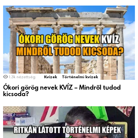
1.3k
nézettség
Kvízek
Történelmi kvízek
Ókori görög nevek KVÍZ – Mindről tudod
kicsoda?