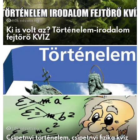
1.3k
nézettség
Ki is volt az? Történelem-irodalom
fejtörő KVÍZ
1.8k
nézettség
Csipetnyi történelem, csipetnyi fizika kvíz