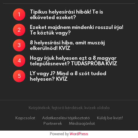
Tipikus helyesírási hibák! Te is
elköveted ezeket?
Ezeket majdnem mindenki rosszul írja!
Te köztük vagy?
8 helyesírási hiba, amit muszáj
elkerülnöd! KVÍZ
Hogy írjuk helyesen ezt a 8 magyar
településnevet? TUDÁSPRÓBA KVÍZ
LY vagy J? Mind a 8 szót tudod
helyesen? KVÍZ
Kvízjátékok, fejtörő kérdések, kvízek oldala
Kapcsolat
Adatkezelési tájékoztató
Küldj be kvízt!
Partnerek
Médiaajánlat
Powered by
WordPress