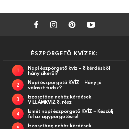
facebook
instagram
pinterest
youtube
ÉSZPÖRGETŐ KVÍZEK:
Napi észpörgető kvíz – 8 kérdésből
hány sikerül?
Napi észpörgető KVÍZ – Hány jó
választ tudsz?
Izzasztóan nehéz kérdések
VILLÁMKVÍZ 8. rész
Ismét napi észpörgető KVÍZ – Készülj
fel az agypörgetésre!
Izzasztóan nehéz kérdések