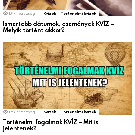
1.9k
nézettség
Kvízek
Történelmi kvízek
Ismertebb dátumok, események KVÍZ –
Melyik történt akkor?
1.6k
nézettség
Kvízek
Történelmi kvízek
Történelmi fogalmak KVÍZ – Mit is
jelentenek?