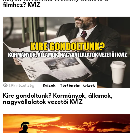
filmhez? KVÍZ
1.9k
nézettség
Kvízek
Történelmi kvízek
Kire gondoltunk? Kormányok, államok,
nagyvállalatok vezetői KVÍZ