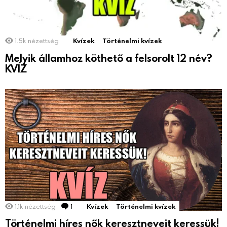
1.5k
nézettség
Kvízek
Történelmi kvízek
Melyik államhoz köthető a felsorolt 12 név?
KVÍZ
1.1k
nézettség
1
Comment
Kvízek
Történelmi kvízek
Történelmi híres nők keresztneveit keressük!