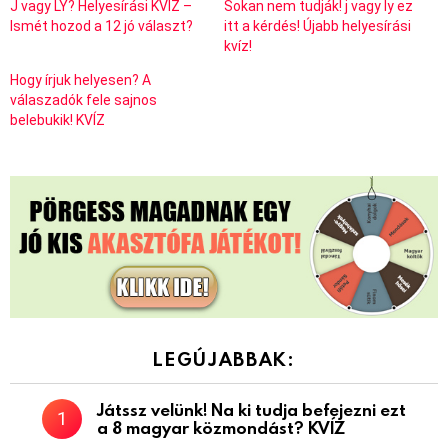
J vagy LY? Helyesírási KVÍZ –
Sokan nem tudják! j vagy ly ez
Ismét hozod a 12 jó választ?
itt a kérdés! Újabb helyesírási
kvíz!
Hogy írjuk helyesen? A
válaszadók fele sajnos
belebukik! KVÍZ
LEGÚJABBAK:
Játssz velünk! Na ki tudja befejezni ezt
a 8 magyar közmondást? KVÍZ