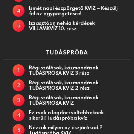
Ismét napi észpörgető KVÍZ – Készülj
fel az agypörgetésre!
Izzasztóan nehéz kérdések
VILLÁMKVÍZ 10. rész
TUDÁSPRÓBA
Régi szólások, közmondások
TUDÁSPRÓBA KVÍZ 3 rész
Régi szólások, közmondások
TUDÁSPRÓBA KVÍZ 2 rész
Régi szólások, közmondások
TUDÁSPRÓBA KVÍZ
Ez csak a legdörzsöltebbeknek
sikerül! Tudáspróba kvíz
Nézzük milyen az észjárásod!?
Tudáspróba KVÍZ