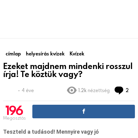
címlap
helyesírás kvízek
Kvízek
Ezeket majdnem mindenki rosszul
írja! Te köztük vagy?
hoz
4 éve
1.2k
nézettség
2
196
Megosztás
Teszteld a tudásod! Mennyire vagy jó