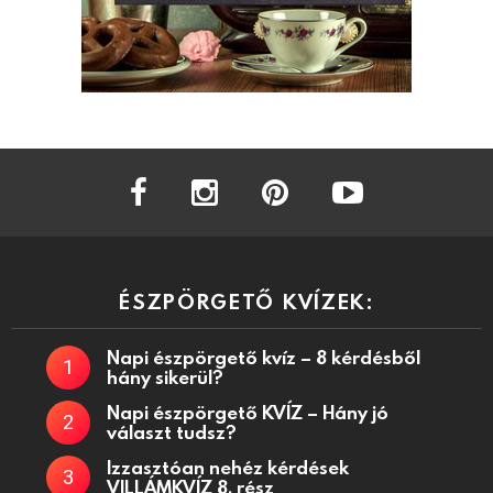
facebook
instagram
pinterest
youtube
ÉSZPÖRGETŐ KVÍZEK:
Napi észpörgető kvíz – 8 kérdésből
hány sikerül?
Napi észpörgető KVÍZ – Hány jó
választ tudsz?
Izzasztóan nehéz kérdések
VILLÁMKVÍZ 8. rész