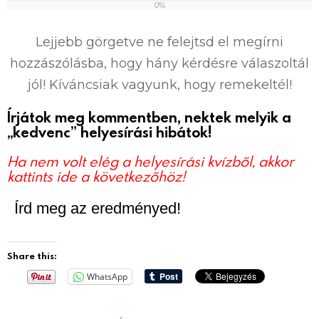
0%
0
%
Lejjebb görgetve ne felejtsd el megírni
hozzászólásba, hogy hány kérdésre válaszoltál
jól! Kíváncsiak vagyunk, hogy remekeltél!
Írjátok meg kommentben, nektek melyik a
„kedvenc” helyesírási hibátok!
Ha nem volt elég a helyesírási kvízből, akkor
kattints ide a következőhöz!
Írd meg az eredményed!
Share this:
WhatsApp