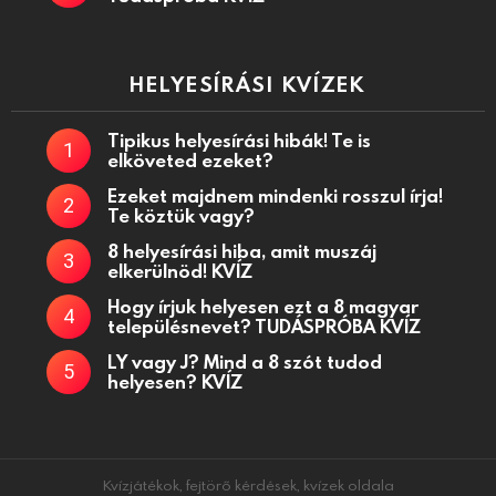
HELYESÍRÁSI KVÍZEK
Tipikus helyesírási hibák! Te is
elköveted ezeket?
Ezeket majdnem mindenki rosszul írja!
Te köztük vagy?
8 helyesírási hiba, amit muszáj
elkerülnöd! KVÍZ
Hogy írjuk helyesen ezt a 8 magyar
településnevet? TUDÁSPRÓBA KVÍZ
LY vagy J? Mind a 8 szót tudod
helyesen? KVÍZ
Kvízjátékok, fejtörő kérdések, kvízek oldala