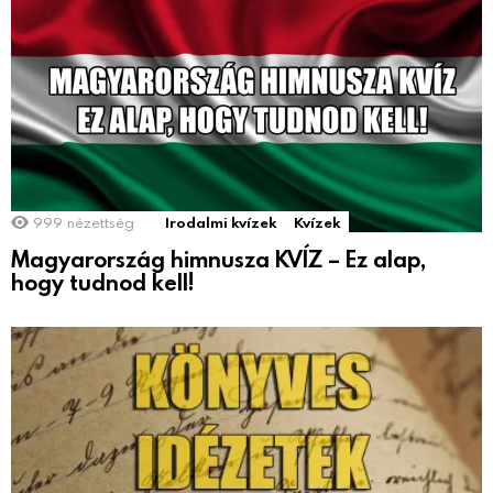
999
nézettség
Irodalmi kvízek
Kvízek
Magyarország himnusza KVÍZ – Ez alap,
hogy tudnod kell!