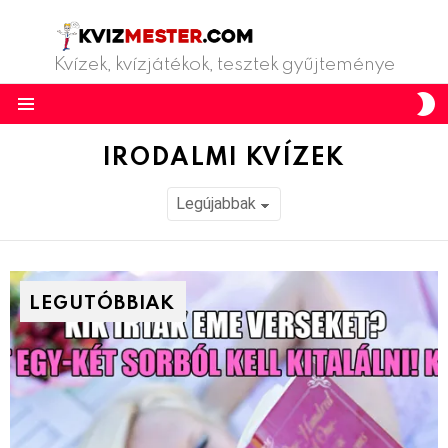
Kvízek, kvízjátékok, tesztek gyűjteménye
S
S
Menu
IRODALMI KVÍZEK
LEGUTÓBBIAK