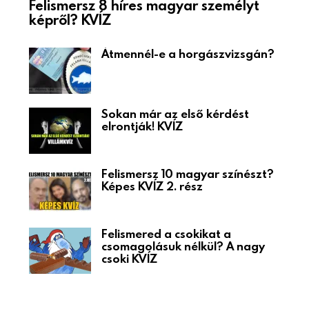
Felismersz 8 híres magyar személyt
képről? KVÍZ
Átmennél-e a horgászvizsgán?
Sokan már az első kérdést
elrontják! KVÍZ
Felismersz 10 magyar színészt?
Képes KVÍZ 2. rész
Felismered a csokikat a
csomagolásuk nélkül? A nagy
csoki KVÍZ