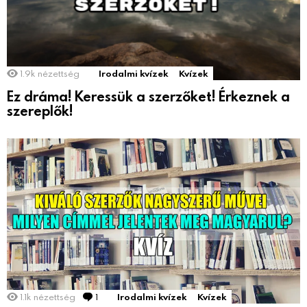
1.9k
nézettség
Irodalmi kvízek
Kvízek
Ez dráma! Keressük a szerzőket! Érkeznek a
szereplők!
1.1k
nézettség
1
Comment
Irodalmi kvízek
Kvízek