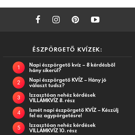
facebook
instagram
pinterest
youtube
ÉSZPÖRGETŐ KVÍZEK:
Napi észpörgető kvíz – 8 kérdésből
hány sikerül?
Napi észpörgető KVÍZ – Hány jó
választ tudsz?
Izzasztóan nehéz kérdések
VILLÁMKVÍZ 8. rész
Ismét napi észpörgető KVÍZ – Készülj
fel az agypörgetésre!
Izzasztóan nehéz kérdések
VILLÁMKVÍZ 10. rész