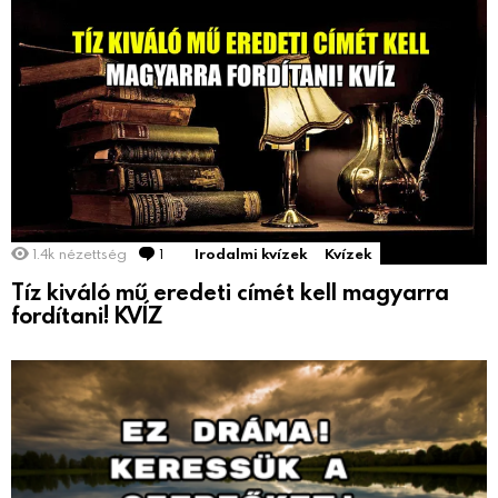
1.4k
nézettség
1
Comment
Irodalmi kvízek
Kvízek
Tíz kiváló mű eredeti címét kell magyarra
fordítani! KVÍZ