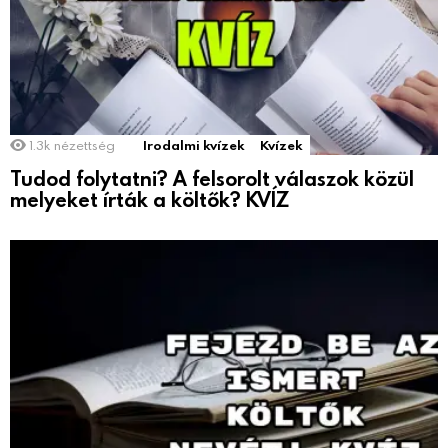
1.3k
nézettség
Irodalmi kvízek
Kvízek
Tudod folytatni? A felsorolt válaszok közül
melyeket írták a költők? KVÍZ