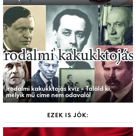
1.2k
nézettség
Irodalmi kakukktojás kvíz – Találd ki,
melyik mű címe nem odavaló!
EZEK IS JÓK: