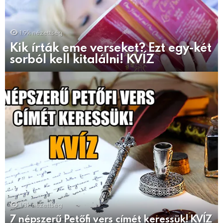
1.9k
nézettség
Kik írták eme verseket? Ezt egy-két
sorból kell kitalálni! KVÍZ
1.3k
nézettség
7 népszerű Petőfi vers címét keressük! KVÍZ