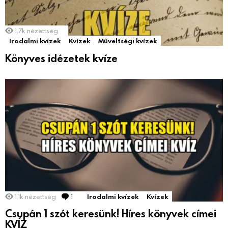
1.7k
nézettség
Irodalmi kvízek
Kvízek
Műveltségi kvízek
Könyves idézetek kvíze
1.1k
nézettség
1
Comment
Irodalmi kvízek
Kvízek
Csupán 1 szót keresünk! Híres könyvek címei
KVÍZ