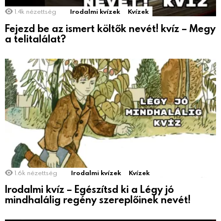
1.4k
nézettség
Irodalmi kvízek
Kvízek
Fejezd be az ismert költők nevét! kvíz – Megy
a telitalálat?
1.6k
nézettség
Irodalmi kvízek
Kvízek
Irodalmi kvíz – Egészítsd ki a Légy jó
mindhalálig regény szereplőinek nevét!