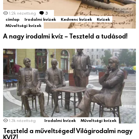
1.2k
nézettség
3
hozzászólás
címlap
Irodalmi kvízek
Kedvenc kvízek
Kvízek
Műveltségi kvízek
A nagy irodalmi kvíz – Teszteld a tudásod!
1.3k
nézettség
Irodalmi kvízek
Műveltségi kvízek
Teszteld a műveltséged! Világirodalmi nagy
KVÍZ!