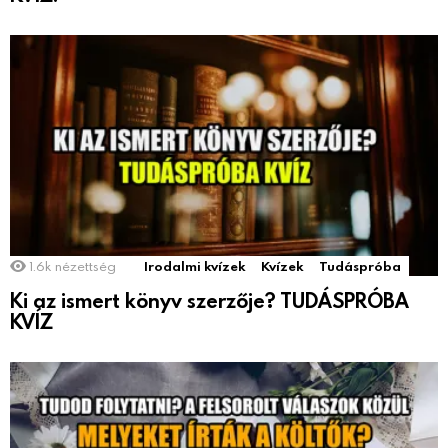
1.6k
nézettség
Irodalmi kvízek
Kvízek
Tudáspróba
Ki az ismert könyv szerzője? TUDÁSPRÓBA
KVÍZ