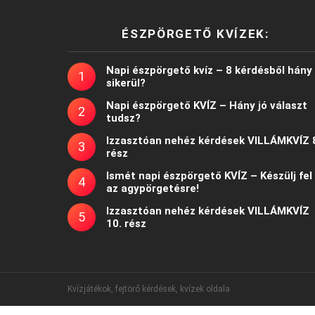
ÉSZPÖRGETŐ KVÍZEK:
Napi észpörgető kvíz – 8 kérdésből hány
sikerül?
Napi észpörgető KVÍZ – Hány jó választ
tudsz?
Izzasztóan nehéz kérdések VILLÁMKVÍZ 
rész
Ismét napi észpörgető KVÍZ – Készülj fel
az agypörgetésre!
Izzasztóan nehéz kérdések VILLÁMKVÍZ
10. rész
Kvízjátékok, fejtörő kérdések, kvízek oldala