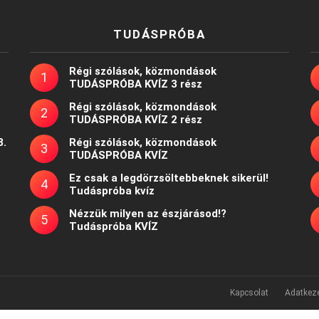
TUDÁSPRÓBA
Régi szólások, közmondások
TUDÁSPRÓBA KVÍZ 3 rész
Régi szólások, közmondások
TUDÁSPRÓBA KVÍZ 2 rész
8.
Régi szólások, közmondások
TUDÁSPRÓBA KVÍZ
Ez csak a legdörzsöltebbeknek sikerül!
Tudáspróba kvíz
Nézzük milyen az észjárásod!?
Tudáspróba KVÍZ
Kapcsolat
Adatkeze
Powered by
WordPress