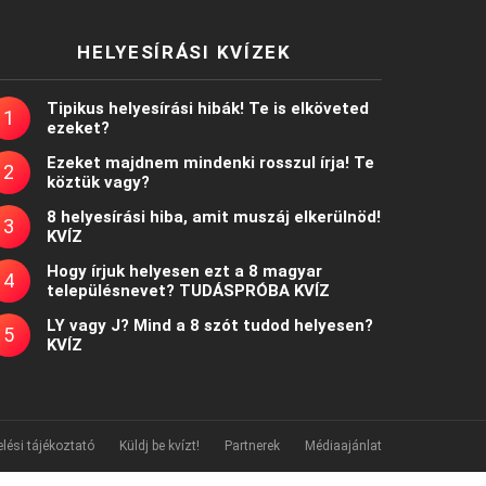
HELYESÍRÁSI KVÍZEK
Tipikus helyesírási hibák! Te is elköveted
ezeket?
Ezeket majdnem mindenki rosszul írja! Te
köztük vagy?
8 helyesírási hiba, amit muszáj elkerülnöd!
KVÍZ
Hogy írjuk helyesen ezt a 8 magyar
településnevet? TUDÁSPRÓBA KVÍZ
LY vagy J? Mind a 8 szót tudod helyesen?
KVÍZ
lési tájékoztató
Küldj be kvízt!
Partnerek
Médiaajánlat