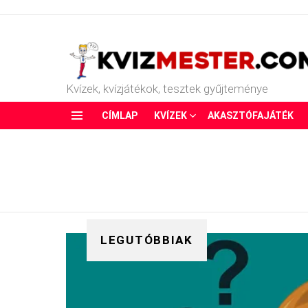
Kvízek, kvízjátékok, tesztek gyűjteménye
CÍMLAP
KVÍZEK
AKASZTÓFAJÁTÉK
Menu
LEGUTÓBBIAK