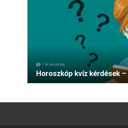
1.5k
nézettség
Horoszkóp kvíz kérdések – 