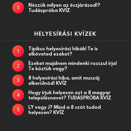
Nézzük milyen az észjárásod!?
Tudáspróba KVÍZ
HELYESÍRÁSI KVÍZEK
Tipikus helyesírási hibák! Te is
elköveted ezeket?
Ezeket majdnem mindenki rosszul írja!
Te köztük vagy?
8 helyesírási hiba, amit muszáj
elkerülnöd! KVÍZ
Hogy írjuk helyesen ezt a 8 magyar
településnevet? TUDÁSPRÓBA KVÍZ
LY vagy J? Mind a 8 szót tudod
helyesen? KVÍZ