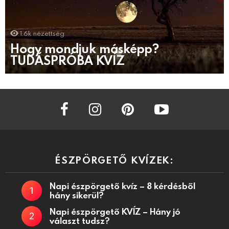
1.6k
nézettség
Hogy mondjuk másképp?
TUDÁSPRÓBA KVÍZ
facebook
instagram
pinterest
youtube
ÉSZPÖRGETŐ KVÍZEK:
Napi észpörgető kvíz – 8 kérdésből
hány sikerül?
Napi észpörgető KVÍZ – Hány jó
választ tudsz?