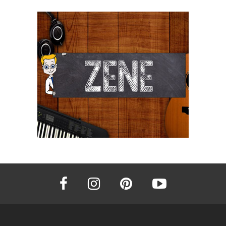
facebook
instagram
pinterest
youtube