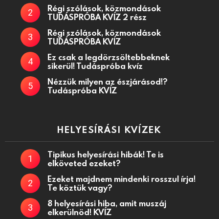
Régi szólások, közmondások
TUDÁSPRÓBA KVÍZ 2 rész
Régi szólások, közmondások
TUDÁSPRÓBA KVÍZ
Ez csak a legdörzsöltebbeknek
sikerül! Tudáspróba kvíz
Nézzük milyen az észjárásod!?
Tudáspróba KVÍZ
HELYESÍRÁSI KVÍZEK
Tipikus helyesírási hibák! Te is
elköveted ezeket?
Ezeket majdnem mindenki rosszul írja!
Te köztük vagy?
8 helyesírási hiba, amit muszáj
elkerülnöd! KVÍZ