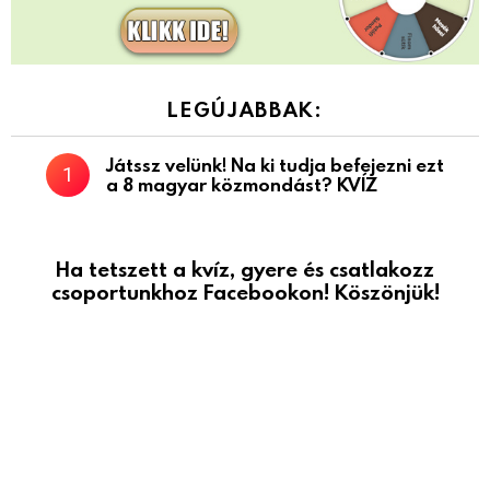
LEGÚJABBAK:
Játssz velünk! Na ki tudja befejezni ezt
a 8 magyar közmondást? KVÍZ
Ha tetszett a kvíz, gyere és csatlakozz
csoportunkhoz Facebookon! Köszönjük!