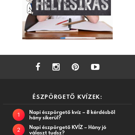
facebook
instagram
pinterest
youtube
ÉSZPÖRGETŐ KVÍZEK:
Napi észpörgető kvíz – 8 kérdésből
hány sikerül?
Napi észpörgető KVÍZ – Hány jó
választ tudsz?