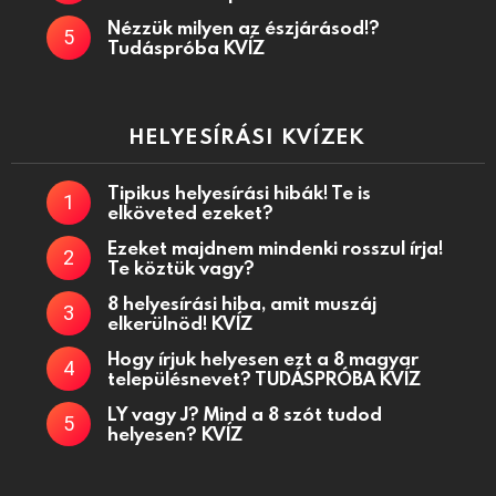
Nézzük milyen az észjárásod!?
Tudáspróba KVÍZ
HELYESÍRÁSI KVÍZEK
Tipikus helyesírási hibák! Te is
elköveted ezeket?
Ezeket majdnem mindenki rosszul írja!
Te köztük vagy?
8 helyesírási hiba, amit muszáj
elkerülnöd! KVÍZ
Hogy írjuk helyesen ezt a 8 magyar
településnevet? TUDÁSPRÓBA KVÍZ
LY vagy J? Mind a 8 szót tudod
helyesen? KVÍZ