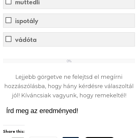
muttedli
ispotály
vádóta
0%
0
%
Lejjebb görgetve ne felejtsd el megírni
hozzászólásba, hogy hány kérdésre válaszoltál
jól! Kíváncsiak vagyunk, hogy remekeltél!
Írd meg az eredményed!
Share this: