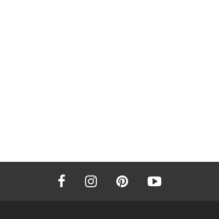
facebook
instagram
pinterest
youtube