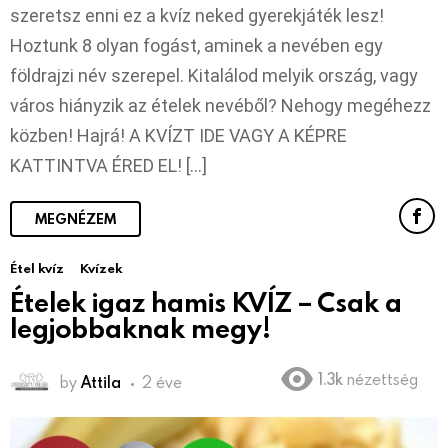
szeretsz enni ez a kvíz neked gyerekjáték lesz!
Hoztunk 8 olyan fogást, aminek a nevében egy
földrajzi név szerepel. Kitalálod melyik ország, vagy
város hiányzik az ételek nevéből? Nehogy megéhezz
közben! Hajrá! A KVÍZT IDE VAGY A KÉPRE
KATTINTVA ÉRED EL! […]
MEGNÉZEM
Étel kvíz
Kvízek
Ételek igaz hamis KVÍZ – Csak a
legjobbaknak megy!
1.3k
nézettség
by
Attila
2 éve