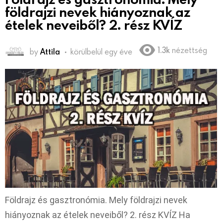
földrajzi nevek hiányoznak az
ételek neveiből? 2. rész KVÍZ
1.3k
nézettség
by
Attila
körülbelül egy éve
Földrajz és gasztronómia. Mely földrajzi nevek
hiányoznak az ételek neveiből? 2. rész KVÍZ Ha