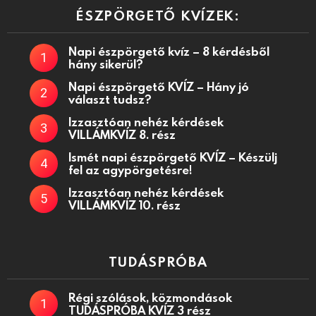
ÉSZPÖRGETŐ KVÍZEK:
Napi észpörgető kvíz – 8 kérdésből
hány sikerül?
Napi észpörgető KVÍZ – Hány jó
választ tudsz?
Izzasztóan nehéz kérdések
VILLÁMKVÍZ 8. rész
Ismét napi észpörgető KVÍZ – Készülj
fel az agypörgetésre!
Izzasztóan nehéz kérdések
VILLÁMKVÍZ 10. rész
TUDÁSPRÓBA
Régi szólások, közmondások
TUDÁSPRÓBA KVÍZ 3 rész