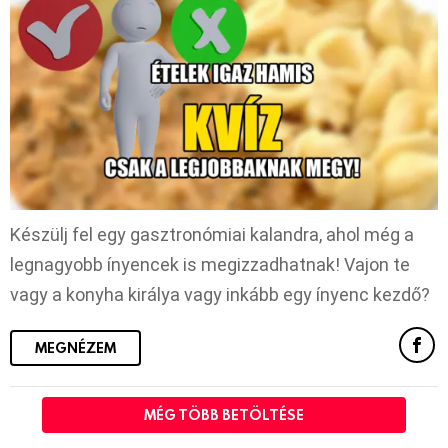
Készülj fel egy gasztronómiai kalandra, ahol még a
legnagyobb ínyencek is megizzadhatnak! Vajon te
vagy a konyha királya vagy inkább egy ínyenc kezdő?
MEGNÉZEM
MÉG TÖBB BETÖLTÉSE