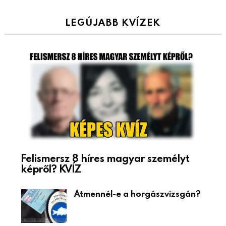
LEGÚJABB KVÍZEK
Felismersz 8 híres magyar személyt
képről? KVÍZ
Átmennél-e a horgászvizsgán?