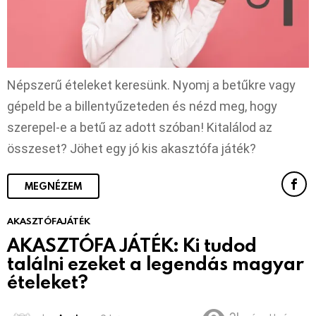
Népszerű ételeket keresünk. Nyomj a betűkre vagy
gépeld be a billentyűzeteden és nézd meg, hogy
szerepel-e a betű az adott szóban! Kitalálod az
összeset? Jöhet egy jó kis akasztófa játék?
MEGNÉZEM
AKASZTÓFAJÁTÉK
AKASZTÓFA JÁTÉK: Ki tudod
találni ezeket a legendás magyar
ételeket?