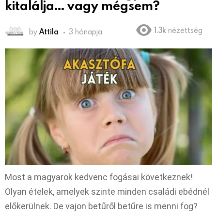
kitalálja… vagy mégsem?
1.3k
nézettség
by
Attila
3 hónapja
Most a magyarok kedvenc fogásai következnek!
Olyan ételek, amelyek szinte minden családi ebédnél
előkerülnek. De vajon betűről betűre is menni fog?