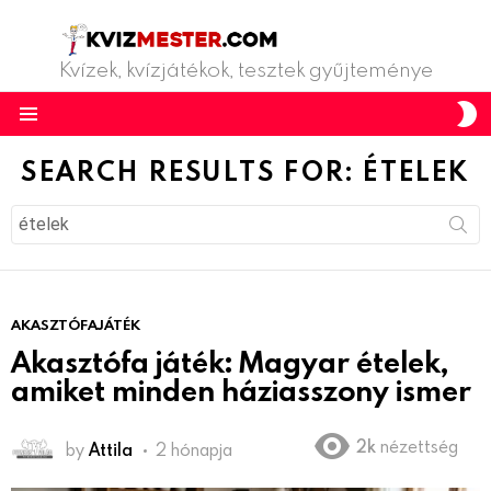
Kvízek, kvízjátékok, tesztek gyűjteménye
S
S
Menu
SEARCH RESULTS FOR: ÉTELEK
Search
for:
AKASZTÓFAJÁTÉK
Akasztófa játék: Magyar ételek,
amiket minden háziasszony ismer
2k
nézettség
by
Attila
2 hónapja