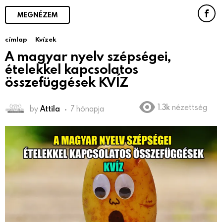
MEGNÉZEM
címlap
Kvízek
A magyar nyelv szépségei,
ételekkel kapcsolatos
összefüggések KVÍZ
1.3k
nézettség
by
Attila
7 hónapja