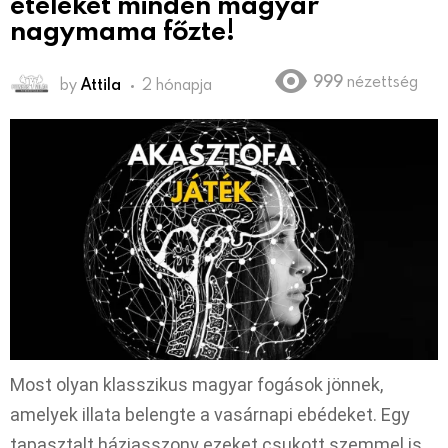
ételeket minden magyar
nagymama főzte!
999
nézettség
by
Attila
2 hónapja
Most olyan klasszikus magyar fogások jönnek,
amelyek illata belengte a vasárnapi ebédeket. Egy
tapasztalt háziasszony ezeket csukott szemmel is