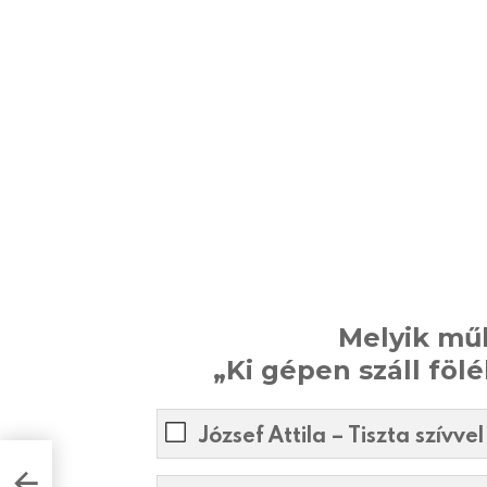
Melyik műb
„Ki gépen száll föl
József Attila – Tiszta szívvel 
sát