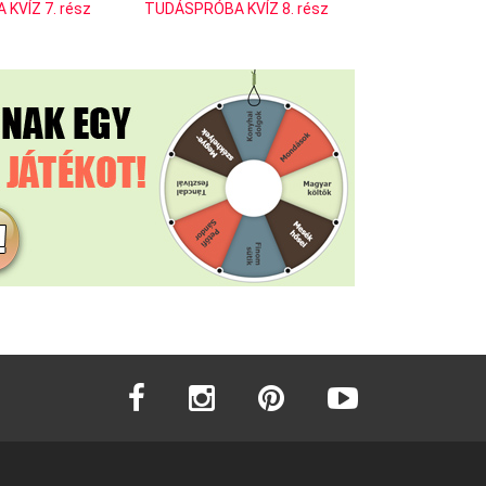
KVÍZ 7. rész
TUDÁSPRÓBA KVÍZ 8. rész
facebook
instagram
pinterest
youtube