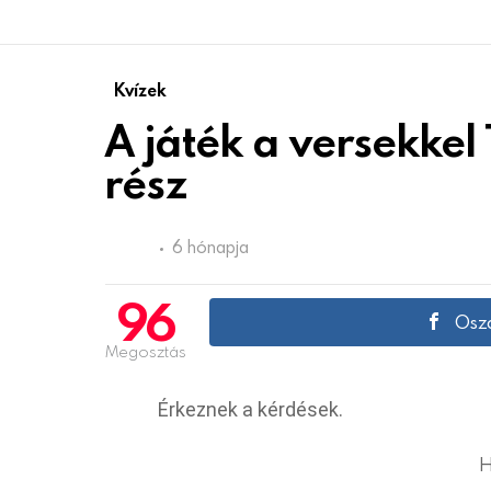
Kvízek
A játék a versekke
rész
6 hónapja
96
Oszd
Megosztás
Érkeznek a kérdések.
H