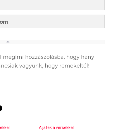
tom
0%
el megírni hozzászólásba, hogy hány
íváncsiak vagyunk, hogy remekeltél!
sekkel
A játék a versekkel