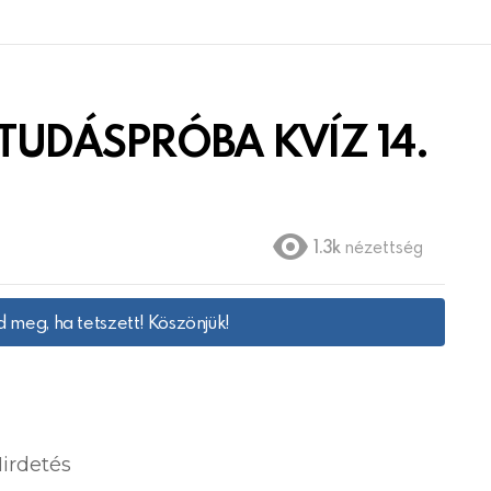
l TUDÁSPRÓBA KVÍZ 14.
1.3k
nézettség
 meg, ha tetszett! Köszönjük!
irdetés