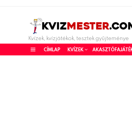
Kvízek, kvízjátékok, tesztek gyűjteménye
CÍMLAP
KVÍZEK
AKASZTÓFAJÁTÉ
Menu