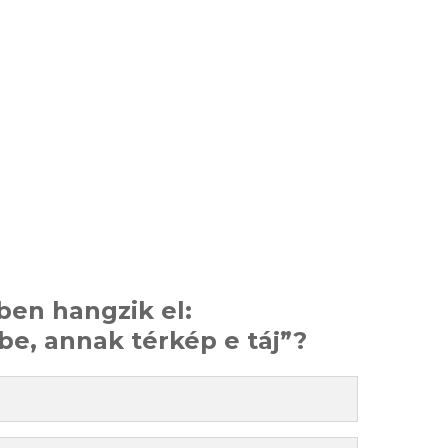
en hangzik el:
ébe, annak térkép e táj”?
​