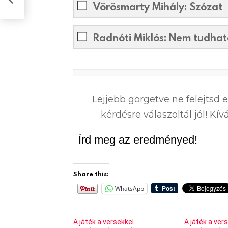
dag!
Vörösmarty Mihály: Szózat​
Radnóti Miklós: Nem tudha
0
%
Lejjebb görgetve ne felejtsd 
kérdésre válaszoltál jól! K
Írd meg az eredményed!
Share this:
WhatsApp
A játék a versekkel
A játék a ver