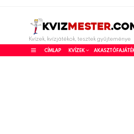
Kvízek, kvízjátékok, tesztek gyűjteménye
CÍMLAP
KVÍZEK
AKASZTÓFAJÁTÉ
Menu