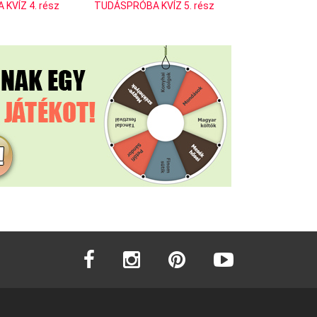
KVÍZ 4. rész
TUDÁSPRÓBA KVÍZ 5. rész
facebook
instagram
pinterest
youtube