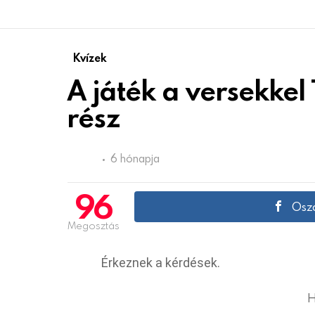
Kvízek
A játék a versekke
rész
6 hónapja
96
Oszd
Megosztás
Érkeznek a kérdések.
H