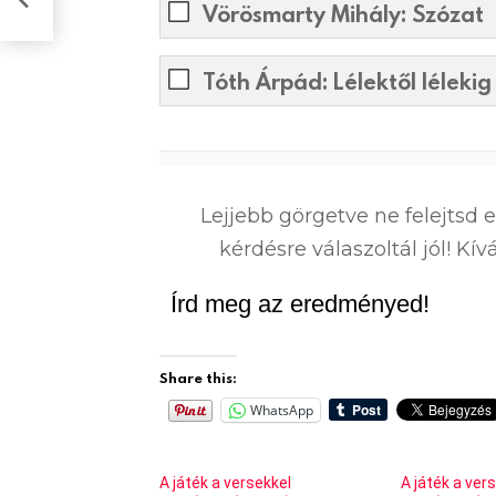
Vörösmarty Mihály: Szózat​
Tóth Árpád: Lélektől lélekig
0
%
Lejjebb görgetve ne felejtsd 
kérdésre válaszoltál jól! K
Írd meg az eredményed!
Share this:
WhatsApp
A játék a versekkel
A játék a ver