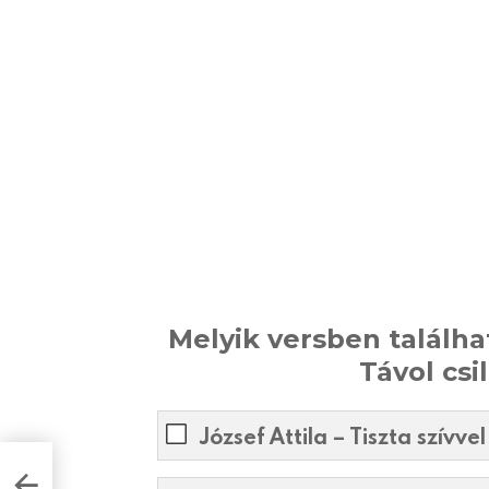
Melyik versben találhat
Távol cs
József Attila – Tiszta szívvel 
A