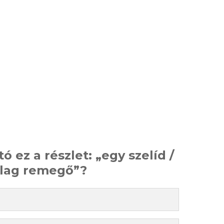
ó ez a részlet: „egy szelíd /
illag remegő”?
​