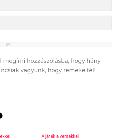
0%
el megírni hozzászólásba, hogy hány
íváncsiak vagyunk, hogy remekeltél!
sekkel
A játék a versekkel