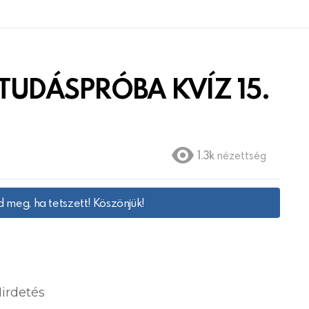
l TUDÁSPRÓBA KVÍZ 15.
1.3k
nézettség
 meg, ha tetszett! Köszönjük!
irdetés