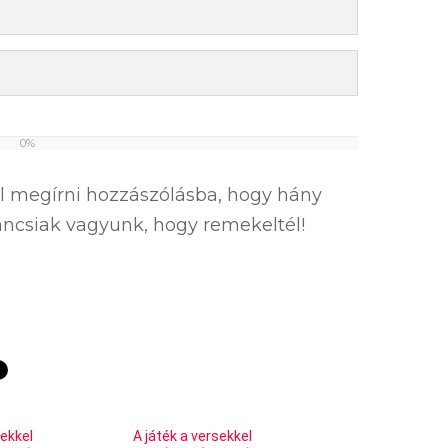
0%
el megírni hozzászólásba, hogy hány
íváncsiak vagyunk, hogy remekeltél!
sekkel
A játék a versekkel