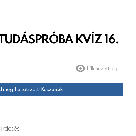
l TUDÁSPRÓBA KVÍZ 16.
1.3k
nézettség
 meg, ha tetszett! Köszönjük!
irdetés