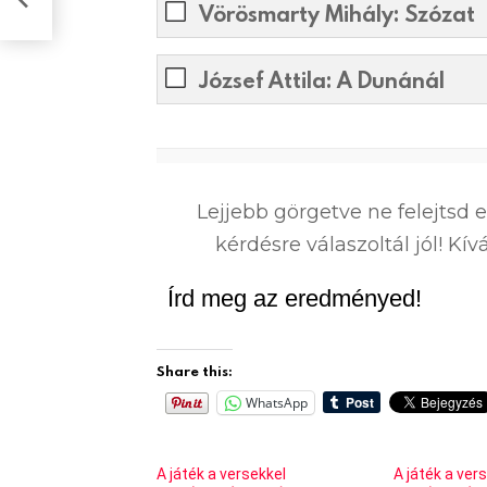
Vörösmarty Mihály: Szózat​
József Attila: A Dunánál
0
%
Lejjebb görgetve ne felejtsd 
kérdésre válaszoltál jól! K
Írd meg az eredményed!
Share this:
WhatsApp
A játék a versekkel
A játék a ver