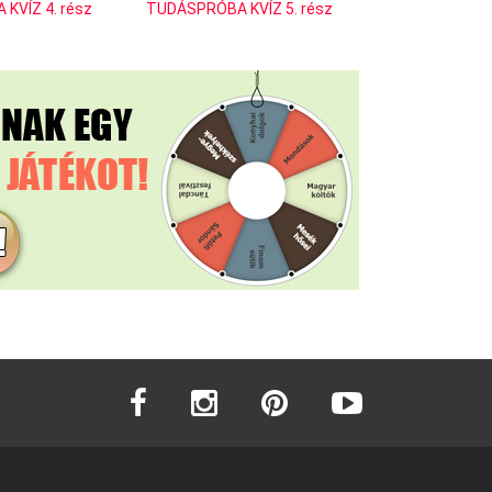
KVÍZ 4. rész
TUDÁSPRÓBA KVÍZ 5. rész
facebook
instagram
pinterest
youtube