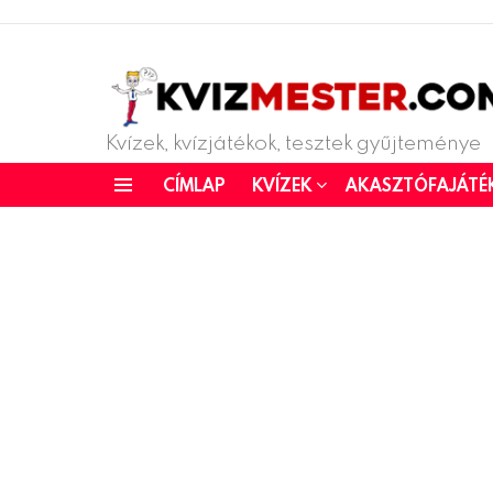
Kvízek, kvízjátékok, tesztek gyűjteménye
CÍMLAP
KVÍZEK
AKASZTÓFAJÁTÉ
Menu