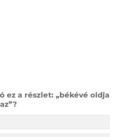
ó ez a részlet: „békévé oldja
az”?
​