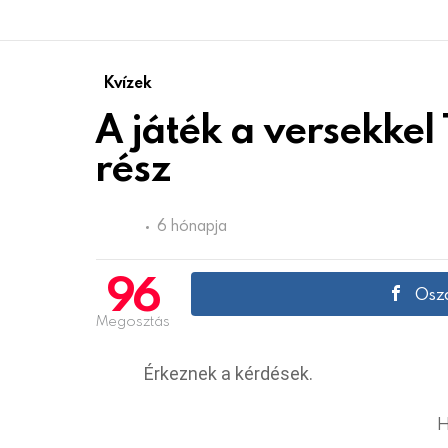
Kvízek
A játék a versekke
rész
6 hónapja
96
Oszd
Megosztás
Érkeznek a kérdések.
H