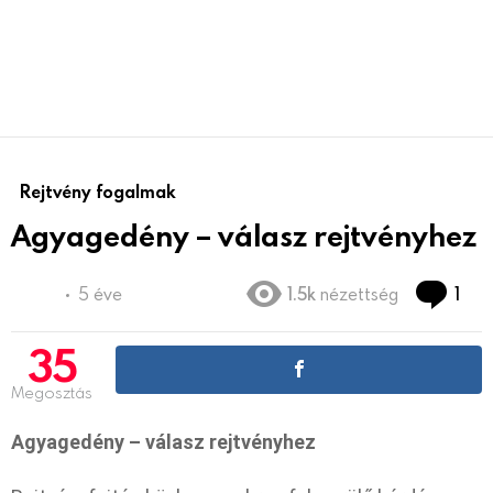
Rejtvény fogalmak
Agyagedény – válasz rejtvényhez
Co
5 éve
1.5k
nézettség
1
35
Megosztás
Agyagedény – válasz rejtvényhez