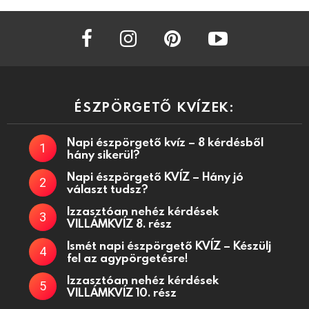
facebook
instagram
pinterest
youtube
ÉSZPÖRGETŐ KVÍZEK:
Napi észpörgető kvíz – 8 kérdésből
hány sikerül?
Napi észpörgető KVÍZ – Hány jó
választ tudsz?
Izzasztóan nehéz kérdések
VILLÁMKVÍZ 8. rész
Ismét napi észpörgető KVÍZ – Készülj
fel az agypörgetésre!
Izzasztóan nehéz kérdések
VILLÁMKVÍZ 10. rész