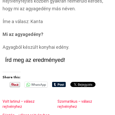
Rejtvényfejtés közben gyakran felmerülő kérdés,
hogy mi az agyagedény más néven.
Íme a válasz: Kanta
Mi az agyagedény?
Agyagból készült konyhai edény.
Írd meg az eredményed!
Share this:
WhatsApp
Volt latinul – válasz
Szomatikus – válasz
rejtvényhez
rejtvényhez