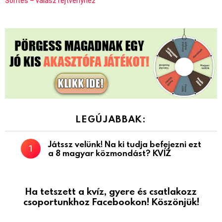
Söntés – válasz rejtvényhez
LEGÚJABBAK:
Játssz velünk! Na ki tudja befejezni ezt
a 8 magyar közmondást? KVÍZ
Ha tetszett a kvíz, gyere és csatlakozz
csoportunkhoz Facebookon! Köszönjük!