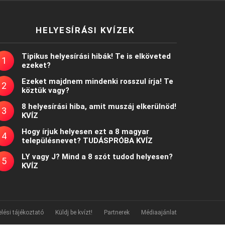
HELYESÍRÁSI KVÍZEK
Tipikus helyesírási hibák! Te is elköveted
ezeket?
Ezeket majdnem mindenki rosszul írja! Te
köztük vagy?
8 helyesírási hiba, amit muszáj elkerülnöd!
KVÍZ
Hogy írjuk helyesen ezt a 8 magyar
településnevet? TUDÁSPRÓBA KVÍZ
LY vagy J? Mind a 8 szót tudod helyesen?
KVÍZ
lési tájékoztató
Küldj be kvízt!
Partnerek
Médiaajánlat