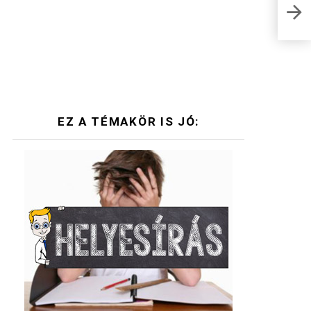
Alka
hely
EZ A TÉMAKÖR IS JÓ: