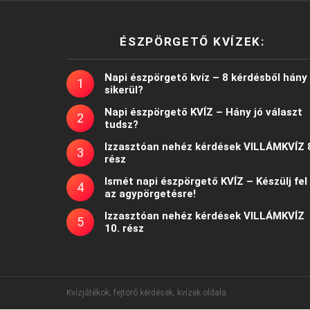
ÉSZPÖRGETŐ KVÍZEK:
Napi észpörgető kvíz – 8 kérdésből hány
sikerül?
Napi észpörgető KVÍZ – Hány jó választ
tudsz?
Izzasztóan nehéz kérdések VILLÁMKVÍZ 
rész
Ismét napi észpörgető KVÍZ – Készülj fel
az agypörgetésre!
Izzasztóan nehéz kérdések VILLÁMKVÍZ
10. rész
Kvízjátékok, fejtörő kérdések, kvízek oldala