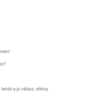
esen!
oz?
 tehát a jó válasz: ahhoz