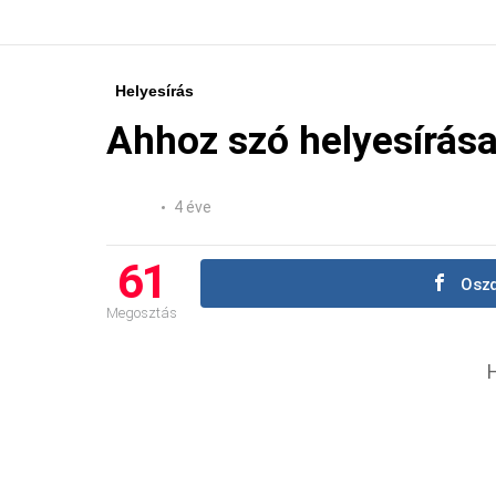
Helyesírás
Ahhoz szó helyesírása 
4 éve
61
Oszd
Megosztás