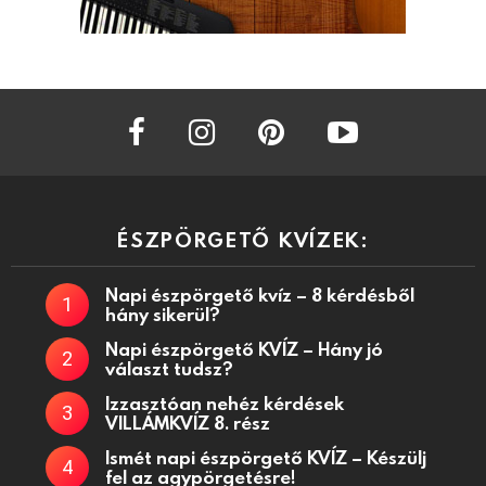
facebook
instagram
pinterest
youtube
ÉSZPÖRGETŐ KVÍZEK:
Napi észpörgető kvíz – 8 kérdésből
hány sikerül?
Napi észpörgető KVÍZ – Hány jó
választ tudsz?
Izzasztóan nehéz kérdések
VILLÁMKVÍZ 8. rész
Ismét napi észpörgető KVÍZ – Készülj
fel az agypörgetésre!