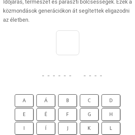
Időjárás, természet és paraszti bölcsességek. Ezek a
közmondások generációkon át segítettek eligazodni
az életben.
_
_
_
_
_
_
_
_
_
_
A
Á
B
C
D
E
É
F
G
H
I
Í
J
K
L