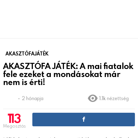
AKASZTÓFAJÁTÉK
AKASZTÓFA JÁTÉK: A mai fiatalok
fele ezeket a mondásokat már
nem is érti!
2 hónapja
1.1k
nézettség
113
Megosztás