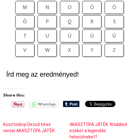
M
N
O
Ó
Ö
Ő
P
Q
R
S
T
U
Ú
Ü
Ű
V
W
X
Y
Z
Írd meg az eredményed!
Share this:
WhatsApp
Kosztolányi Dezső híres
AKASZTÓFA JÁTÉK: Kitalálod
versei AKASZTÓFA JÁTÉK
ezeket a legendás
helyszíneket?