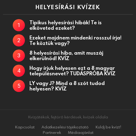
HELYESÍRÁSI KVÍZEK
Tipikus helyesírási hibák! Te is
elköveted ezeket?
Ezeket majdnem mindenki rosszul írja!
Te köztük vagy?
8 helyesírási hiba, amit muszáj
elkerülnöd! KVÍZ
Hogy írjuk helyesen ezt a 8 magyar
településnevet? TUDÁSPRÓBA KVÍZ
LY vagy J? Mind a 8 szót tudod
helyesen? KVÍZ
Kvízjátékok, fejtörő kérdések, kvízek oldala
Kapcsolat
Adatkezelési tájékoztató
Küldj be kvízt!
Partnerek
Médiaajánlat