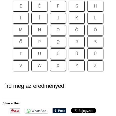
E
É
F
G
H
I
Í
J
K
L
M
N
O
Ó
Ö
Ő
P
Q
R
S
T
U
Ú
Ü
Ű
V
W
X
Y
Z
Írd meg az eredményed!
Share this:
WhatsApp