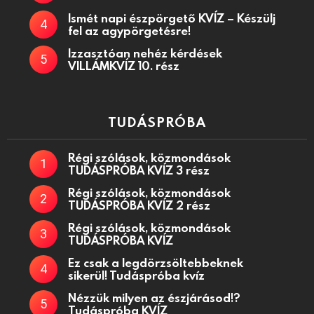
Ismét napi észpörgető KVÍZ – Készülj
fel az agypörgetésre!
Izzasztóan nehéz kérdések
VILLÁMKVÍZ 10. rész
TUDÁSPRÓBA
Régi szólások, közmondások
TUDÁSPRÓBA KVÍZ 3 rész
Régi szólások, közmondások
TUDÁSPRÓBA KVÍZ 2 rész
Régi szólások, közmondások
TUDÁSPRÓBA KVÍZ
Ez csak a legdörzsöltebbeknek
sikerül! Tudáspróba kvíz
Nézzük milyen az észjárásod!?
Tudáspróba KVÍZ