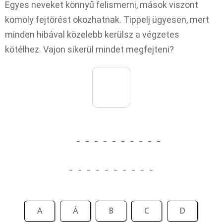
Egyes neveket könnyű felismerni, mások viszont
komoly fejtörést okozhatnak. Tippelj ügyesen, mert
minden hibával közelebb kerülsz a végzetes
kötélhez. Vajon sikerül mindet megfejteni?
_
_
_
_
_
_
_
_
_
_
_
_
_
_
_
_
_
_
_
_
A
Á
B
C
D