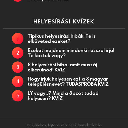
HELYESÍRÁSI KVÍZEK
Tipikus helyesírási hibák! Te is
elköveted ezeket?
Ezeket majdnem mindenki rosszul írja!
Te köztük vagy?
8 helyesírási hiba, amit muszáj
elkerülnöd! KVÍZ
Hogy írjuk helyesen ezt a 8 magyar
településnevet? TUDÁSPRÓBA KVÍZ
LY vagy J? Mind a 8 szót tudod
helyesen? KVÍZ
Kvízjátékok, fejtörő kérdések, kvízek oldala