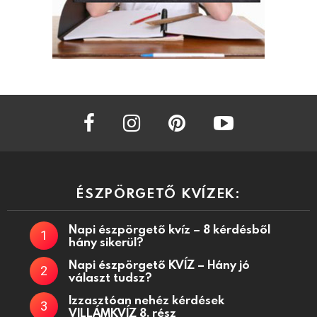
facebook
instagram
pinterest
youtube
ÉSZPÖRGETŐ KVÍZEK:
Napi észpörgető kvíz – 8 kérdésből
hány sikerül?
Napi észpörgető KVÍZ – Hány jó
választ tudsz?
Izzasztóan nehéz kérdések
VILLÁMKVÍZ 8. rész