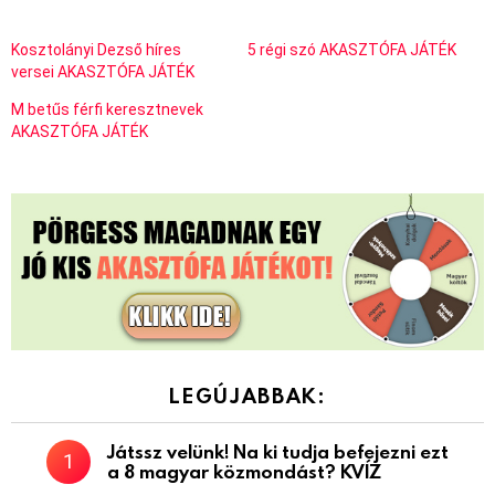
Kosztolányi Dezső híres
5 régi szó AKASZTÓFA JÁTÉK
versei AKASZTÓFA JÁTÉK
M betűs férfi keresztnevek
AKASZTÓFA JÁTÉK
LEGÚJABBAK:
Játssz velünk! Na ki tudja befejezni ezt
a 8 magyar közmondást? KVÍZ