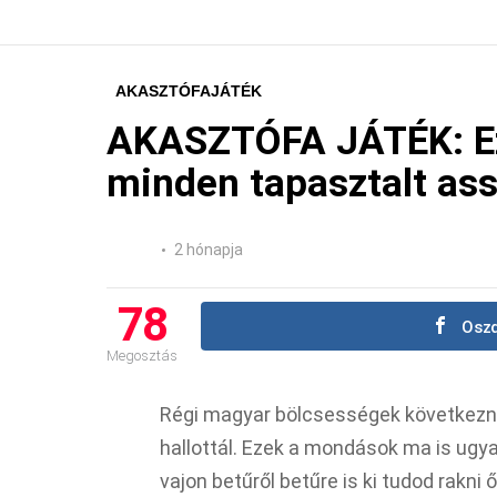
AKASZTÓFAJÁTÉK
AKASZTÓFA JÁTÉK: E
minden tapasztalt ass
2 hónapja
78
Oszd
Megosztás
Régi magyar bölcsességek következne
hallottál. Ezek a mondások ma is ugya
vajon betűről betűre is ki tudod rakni 