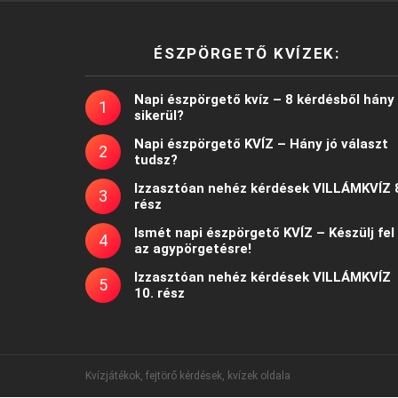
ÉSZPÖRGETŐ KVÍZEK:
Napi észpörgető kvíz – 8 kérdésből hány
sikerül?
Napi észpörgető KVÍZ – Hány jó választ
tudsz?
Izzasztóan nehéz kérdések VILLÁMKVÍZ 
rész
Ismét napi észpörgető KVÍZ – Készülj fel
az agypörgetésre!
Izzasztóan nehéz kérdések VILLÁMKVÍZ
10. rész
Kvízjátékok, fejtörő kérdések, kvízek oldala