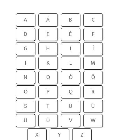
A
Á
B
C
D
E
É
F
G
H
I
Í
J
K
L
M
N
O
Ó
Ö
Ő
P
Q
R
S
T
U
Ú
Ü
Ű
V
W
X
Y
Z