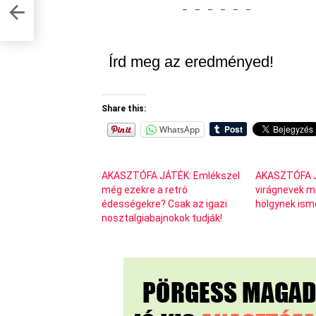
_
_
_
_
_
_
ői
Írd meg az eredményed!
Share this:
WhatsApp
AKASZTÓFA JÁTÉK: Emlékszel
AKASZTÓFA J
még ezekre a retró
virágnevek m
édességekre? Csak az igazi
hölgynek ism
nosztalgiabajnokok tudják!