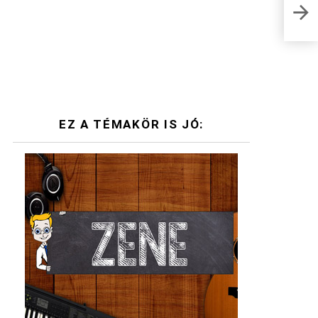
AKAS
bizt
EZ A TÉMAKÖR IS JÓ: