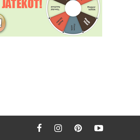
facebook
instagram
pinterest
youtube