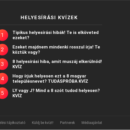
HELYESÍRÁSI KVÍZEK
Tipikus helyesírási hibák! Te is elköveted
ezeket?
Ezeket majdnem mindenki rosszul írja! Te
köztük vagy?
8 helyesírási hiba, amit muszáj elkerülnöd!
KVÍZ
Hogy írjuk helyesen ezt a 8 magyar
településnevet? TUDÁSPRÓBA KVÍZ
LY vagy J? Mind a 8 szót tudod helyesen?
KVÍZ
lési tájékoztató
Küldj be kvízt!
Partnerek
Médiaajánlat