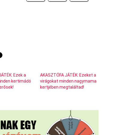
ÁTÉK: Ezek a
AKASZTÓFA JÁTÉK: Ezeket a
inden kertimádó
virágokat minden nagymama
erősek!
kertjében megtaláltad!