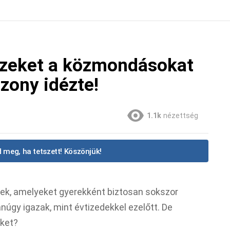
zeket a közmondásokat
zony idézte!
1.1k
nézettség
 meg, ha tetszett! Köszönjük!
k, amelyeket gyerekként biztosan sokszor
núgy igazak, mint évtizedekkel ezelőtt. De
őket?