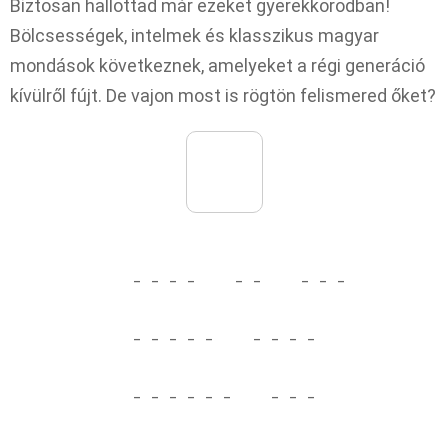
Biztosan hallottad már ezeket gyerekkorodban!
Bölcsességek, intelmek és klasszikus magyar
mondások következnek, amelyeket a régi generáció
kívülről fújt. De vajon most is rögtön felismered őket?
_
_
_
_
_
_
_
_
_
_
_
_
_
_
_
_
_
_
_
_
_
_
_
_
_
_
_
_
_
_
_
_