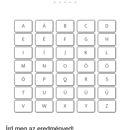
A
Á
B
C
D
E
É
F
G
H
I
Í
J
K
L
M
N
O
Ó
Ö
Ő
P
Q
R
S
T
U
Ú
Ü
Ű
V
W
X
Y
Z
Írd meg az eredményed!