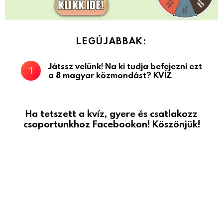
LEGÚJABBAK:
Játssz velünk! Na ki tudja befejezni ezt
a 8 magyar közmondást? KVÍZ
Ha tetszett a kvíz, gyere és csatlakozz
csoportunkhoz Facebookon! Köszönjük!