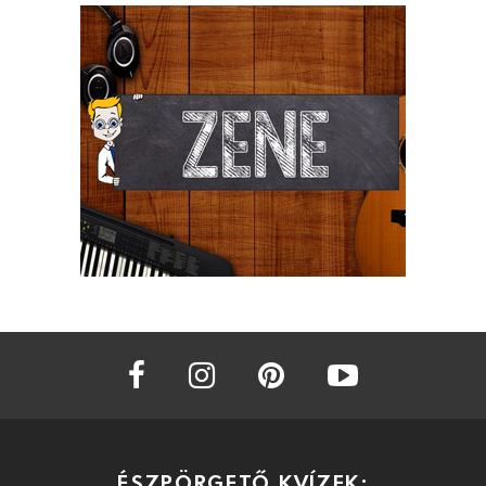
facebook
instagram
pinterest
youtube
ÉSZPÖRGETŐ KVÍZEK: