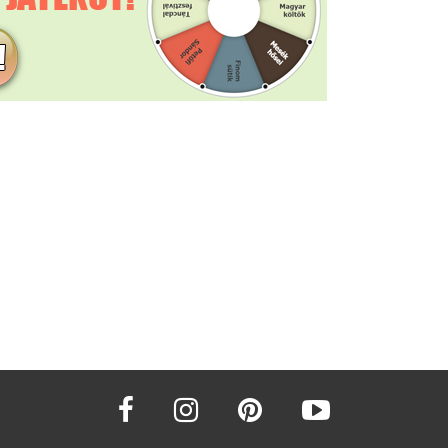
facebook
instagram
pinterest
youtube