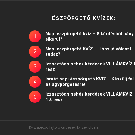
ÉSZPÖRGETŐ KVÍZEK:
Napi észpörgető kvíz – 8 kérdésből hány
sikerül?
Napi észpörgető KVÍZ – Hány jó választ
tudsz?
Izzasztóan nehéz kérdések VILLÁMKVÍZ 
rész
Ismét napi észpörgető KVÍZ – Készülj fel
az agypörgetésre!
Izzasztóan nehéz kérdések VILLÁMKVÍZ
10. rész
Kvízjátékok, fejtörő kérdések, kvízek oldala