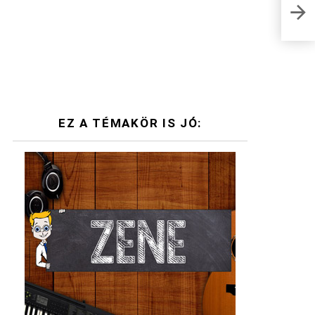
közm
assz
EZ A TÉMAKÖR IS JÓ: