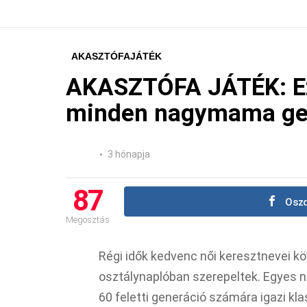
AKASZTÓFAJÁTÉK
AKASZTÓFA JÁTÉK: Ez
minden nagymama gen
3 hónapja
87
Oszd
Megosztás
Régi idők kedvenc női keresztnevei k
osztálynaplóban szerepeltek. Egyes 
60 feletti generáció számára igazi kl