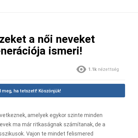
eket a női neveket
erációja ismeri!
1.1k
nézettség
 meg, ha tetszett! Köszönjük!
övetkeznek, amelyek egykor szinte minden
nevek ma már ritkaságnak számítanak, de a
asszikusok. Vajon te mindet felismered