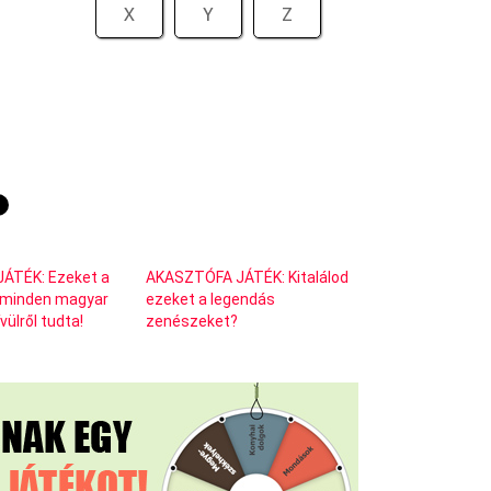
X
Y
Z
ÁTÉK: Ezeket a
AKASZTÓFA JÁTÉK: Kitalálod
minden magyar
ezeket a legendás
ülről tudta!
zenészeket?