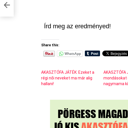
nnal
Írd meg az eredményed!
Share this:
WhatsApp
AKASZTÓFA JÁTÉK: Ezeket a
AKASZTÓFA J
régi női neveket ma már alig
mondásokat 
hallani!
nagymama kív