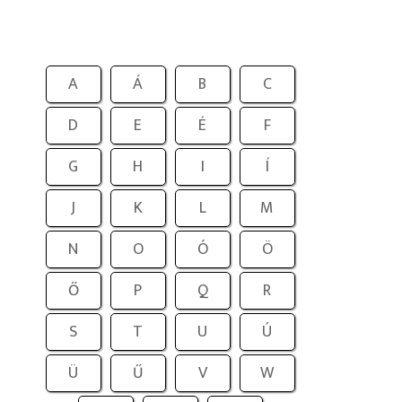
A
Á
B
C
D
E
É
F
G
H
I
Í
J
K
L
M
N
O
Ó
Ö
Ő
P
Q
R
S
T
U
Ú
Ü
Ű
V
W