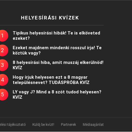
HELYESÍRÁSI KVÍZEK
Tipikus helyesírási hibák! Te is elköveted
ezeket?
Ezeket majdnem mindenki rosszul írja! Te
köztük vagy?
8 helyesírási hiba, amit muszáj elkerülnöd!
KVÍZ
Hogy írjuk helyesen ezt a 8 magyar
településnevet? TUDÁSPRÓBA KVÍZ
LY vagy J? Mind a 8 szót tudod helyesen?
KVÍZ
lési tájékoztató
Küldj be kvízt!
Partnerek
Médiaajánlat