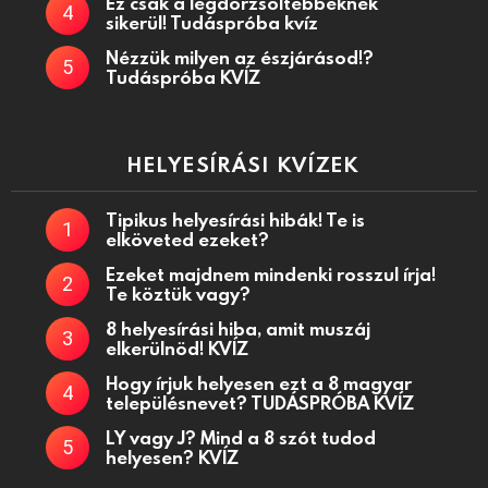
Ez csak a legdörzsöltebbeknek
sikerül! Tudáspróba kvíz
Nézzük milyen az észjárásod!?
Tudáspróba KVÍZ
HELYESÍRÁSI KVÍZEK
Tipikus helyesírási hibák! Te is
elköveted ezeket?
Ezeket majdnem mindenki rosszul írja!
Te köztük vagy?
8 helyesírási hiba, amit muszáj
elkerülnöd! KVÍZ
Hogy írjuk helyesen ezt a 8 magyar
településnevet? TUDÁSPRÓBA KVÍZ
LY vagy J? Mind a 8 szót tudod
helyesen? KVÍZ