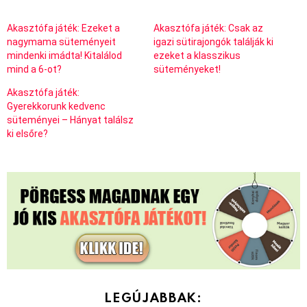
Akasztófa játék: Ezeket a
Akasztófa játék: Csak az
nagymama süteményeit
igazi sütirajongók találják ki
mindenki imádta! Kitalálod
ezeket a klasszikus
mind a 6-ot?
süteményeket!
Akasztófa játék:
Gyerekkorunk kedvenc
süteményei – Hányat találsz
ki elsőre?
LEGÚJABBAK: