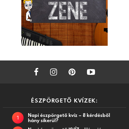
facebook
instagram
pinterest
youtube
ÉSZPÖRGETŐ KVÍZEK:
Napi észpörgető kvíz – 8 kérdésből
hány sikerül?