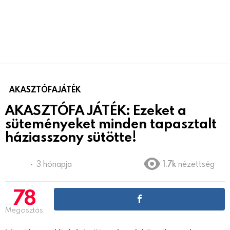
AKASZTÓFAJÁTÉK
AKASZTÓFA JÁTÉK: Ezeket a
süteményeket minden tapasztalt
háziasszony sütötte!
3 hónapja
1.7k
nézettség
78
Megosztás