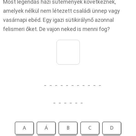
Most legendás házi sütemények következnek,
amelyek nélkül nem létezett családi ünnep vagy
vasárnapi ebéd. Egy igazi sütikirálynő azonnal
felismeri őket. De vajon neked is menni fog?
_
_
_
_
_
_
_
_
_
_
_
_
_
_
_
_
_
A
Á
B
C
D