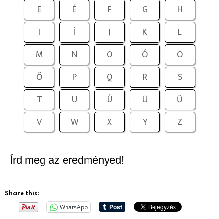
E
É
F
G
H
I
Í
J
K
L
M
N
O
Ó
Ö
Ő
P
Q
R
S
T
U
Ú
Ü
Ű
V
W
X
Y
Z
Írd meg az eredményed!
Share this:
WhatsApp