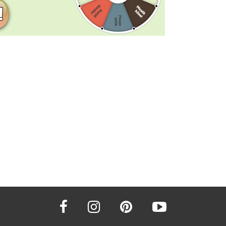
facebook
instagram
pinterest
youtube