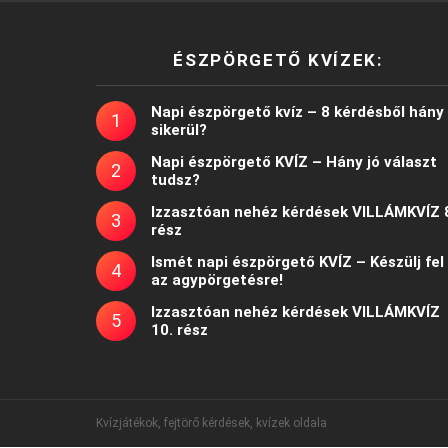
ÉSZPÖRGETŐ KVÍZEK:
Napi észpörgető kvíz – 8 kérdésből hány
sikerül?
Napi észpörgető KVÍZ – Hány jó választ
tudsz?
Izzasztóan nehéz kérdések VILLÁMKVÍZ 
rész
Ismét napi észpörgető KVÍZ – Készülj fel
az agypörgetésre!
Izzasztóan nehéz kérdések VILLÁMKVÍZ
10. rész
Kvízjátékok, fejtörő kérdések, kvízek oldala