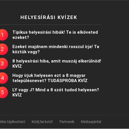
HELYESÍRÁSI KVÍZEK
Tipikus helyesírási hibák! Te is elköveted
ezeket?
Ezeket majdnem mindenki rosszul írja! Te
köztük vagy?
8 helyesírási hiba, amit muszáj elkerülnöd!
KVÍZ
Hogy írjuk helyesen ezt a 8 magyar
településnevet? TUDÁSPRÓBA KVÍZ
LY vagy J? Mind a 8 szót tudod helyesen?
KVÍZ
lési tájékoztató
Küldj be kvízt!
Partnerek
Médiaajánlat