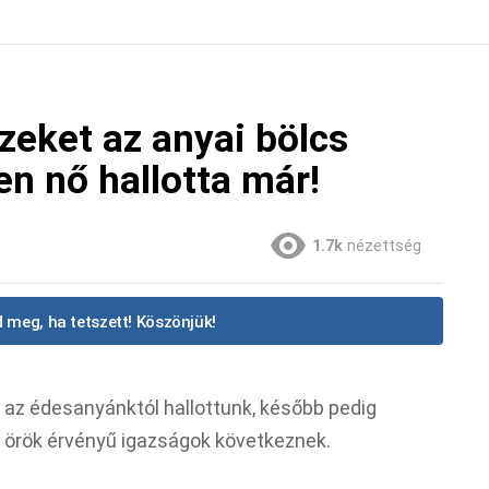
eket az anyai bölcs
 nő hallotta már!
1.7k
nézettség
 meg, ha tetszett! Köszönjük!
az édesanyánktól hallottunk, később pedig
 örök érvényű igazságok következnek.