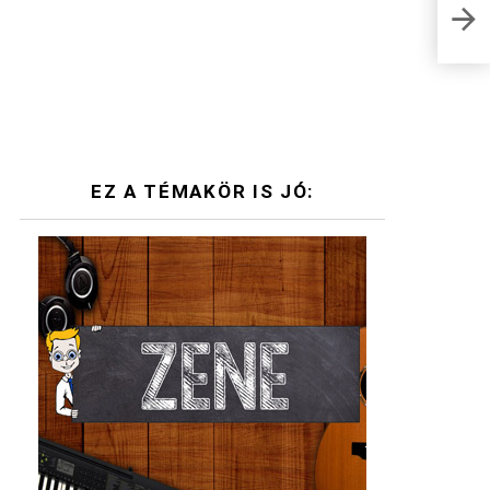
műve
tört
EZ A TÉMAKÖR IS JÓ: