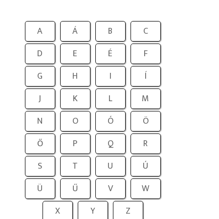
A
Á
B
C
D
E
É
F
G
H
I
Í
J
K
L
M
N
O
Ó
Ö
Ő
P
Q
R
S
T
U
Ú
Ü
Ű
V
W
X
Y
Z