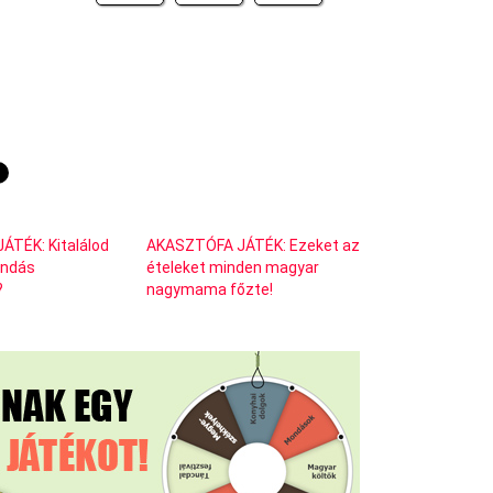
TÉK: Kitalálod
AKASZTÓFA JÁTÉK: Ezeket az
endás
ételeket minden magyar
?
nagymama főzte!