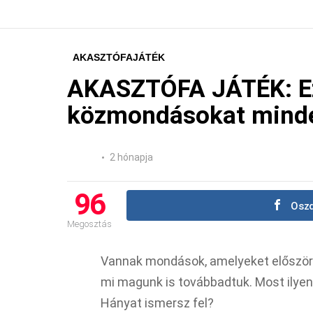
AKASZTÓFAJÁTÉK
AKASZTÓFA JÁTÉK: Ez
közmondásokat minden
2 hónapja
96
Oszd
Megosztás
Vannak mondások, amelyeket először 
mi magunk is továbbadtuk. Most ilyen
Hányat ismersz fel?