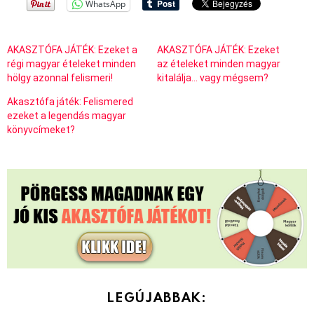
WhatsApp
AKASZTÓFA JÁTÉK: Ezeket a
AKASZTÓFA JÁTÉK: Ezeket
régi magyar ételeket minden
az ételeket minden magyar
hölgy azonnal felismeri!
kitalálja… vagy mégsem?
Akasztófa játék: Felismered
ezeket a legendás magyar
könyvcímeket?
LEGÚJABBAK: