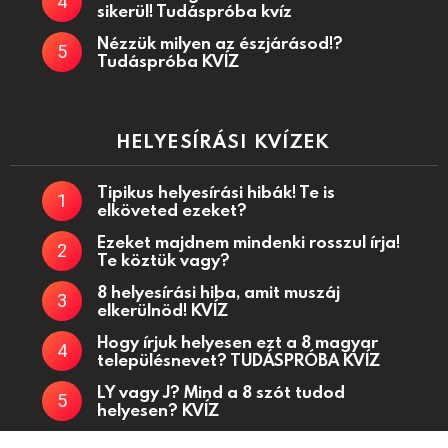
sikerül! Tudáspróba kvíz
Nézzük milyen az észjárásod!?
Tudáspróba KVÍZ
HELYESÍRÁSI KVÍZEK
Tipikus helyesírási hibák! Te is
elköveted ezeket?
Ezeket majdnem mindenki rosszul írja!
Te köztük vagy?
8 helyesírási hiba, amit muszáj
elkerülnöd! KVÍZ
Hogy írjuk helyesen ezt a 8 magyar
településnevet? TUDÁSPRÓBA KVÍZ
LY vagy J? Mind a 8 szót tudod
helyesen? KVÍZ