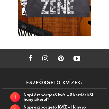
facebook
instagram
pinterest
youtube
ÉSZPÖRGETŐ KVÍZEK:
Napi észpörgető kvíz – 8 kérdésből
hány sikerül?
Napi észpörgető KVÍZ – Hány jó