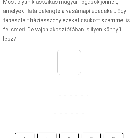
Most olyan klasszikus magyar fogások jönnek,
amelyek illata belengte a vasárnapi ebédeket. Egy
tapasztalt háziasszony ezeket csukott szemmel is
felismeri. De vajon akasztófában is ilyen könnyű
lesz?
_
_
_
_
_
_
_
_
_
_
_
_