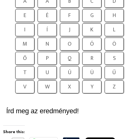
A
Á
B
C
D
E
É
F
G
H
I
Í
J
K
L
M
N
O
Ó
Ö
Ő
P
Q
R
S
T
U
Ú
Ü
Ű
V
W
X
Y
Z
Írd meg az eredményed!
Share this: