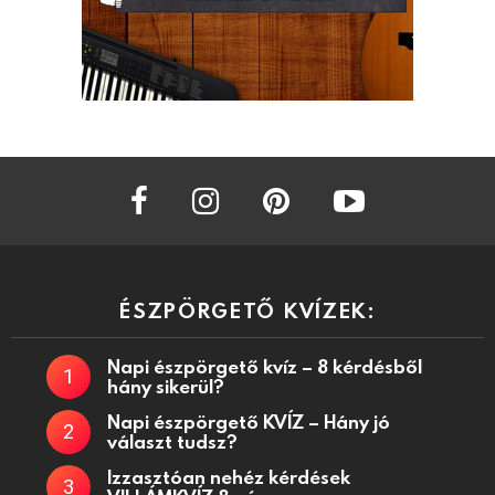
facebook
instagram
pinterest
youtube
ÉSZPÖRGETŐ KVÍZEK:
Napi észpörgető kvíz – 8 kérdésből
hány sikerül?
Napi észpörgető KVÍZ – Hány jó
választ tudsz?
Izzasztóan nehéz kérdések