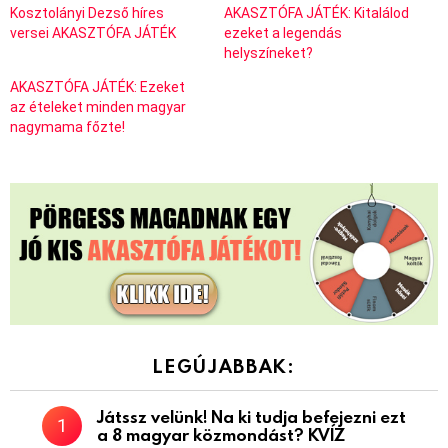
Kosztolányi Dezső híres
AKASZTÓFA JÁTÉK: Kitalálod
versei AKASZTÓFA JÁTÉK
ezeket a legendás
helyszíneket?
AKASZTÓFA JÁTÉK: Ezeket
az ételeket minden magyar
nagymama főzte!
LEGÚJABBAK:
Játssz velünk! Na ki tudja befejezni ezt
a 8 magyar közmondást? KVÍZ