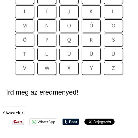
I
Í
J
K
L
M
N
O
Ó
Ö
Ő
P
Q
R
S
T
U
Ú
Ü
Ű
V
W
X
Y
Z
Írd meg az eredményed!
Share this:
WhatsApp