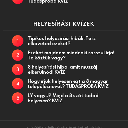
Tudáspróba KVÍZ
HELYESÍRÁSI KVÍZEK
Tipikus helyesírási hibák! Te is
elköveted ezeket?
Ezeket majdnem mindenki rosszul írja!
Te köztük vagy?
8 helyesírási hiba, amit muszáj
elkerülnöd! KVÍZ
Hogy írjuk helyesen ezt a 8 magyar
településnevet? TUDÁSPRÓBA KVÍZ
LY vagy J? Mind a 8 szót tudod
helyesen? KVÍZ
Kvízjátékok, fejtörő kérdések, kvízek oldala