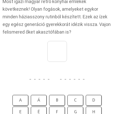
Most igazi magyar retró konyhai emlékek
következnek! Olyan fogások, amelyeket egykor
minden háziasszony rutinból készített. Ezek az ízek
egy egész generáció gyerekkorát idézik vissza. Vajon
felismered őket akasztófában is?
_
_
_
_
_
_
_
_
_
_
_
A
Á
B
C
D
E
É
F
G
H