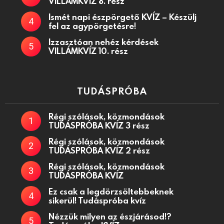
VILLÁMKVÍZ 8. rész
Ismét napi észpörgető KVÍZ – Készülj
fel az agypörgetésre!
Izzasztóan nehéz kérdések
VILLÁMKVÍZ 10. rész
TUDÁSPRÓBA
Régi szólások, közmondások
TUDÁSPRÓBA KVÍZ 3 rész
Régi szólások, közmondások
TUDÁSPRÓBA KVÍZ 2 rész
Régi szólások, közmondások
TUDÁSPRÓBA KVÍZ
Ez csak a legdörzsöltebbeknek
sikerül! Tudáspróba kvíz
Nézzük milyen az észjárásod!?