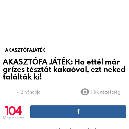
AKASZTÓFAJÁTÉK
AKASZTÓFA JÁTÉK: Ha ettél már
grízes tésztát kakaóval, ezt neked
találták ki!
2 hónapja
1.9k
nézettség
104
Megosztás