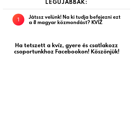
LEGÚJABBAK:
Játssz velünk! Na ki tudja befejezni ezt
a 8 magyar közmondást? KVÍZ
Ha tetszett a kvíz, gyere és csatlakozz
csoportunkhoz Facebookon! Köszönjük!