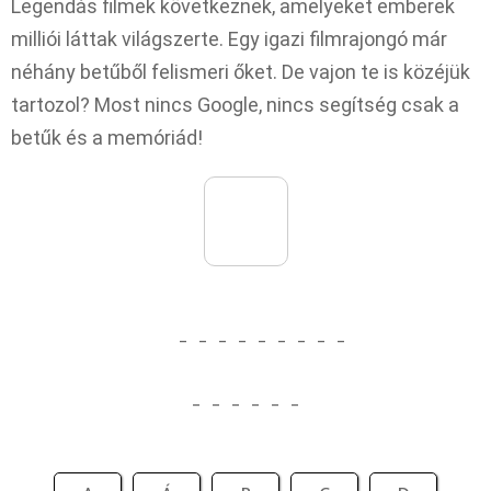
Legendás filmek következnek, amelyeket emberek
milliói láttak világszerte. Egy igazi filmrajongó már
néhány betűből felismeri őket. De vajon te is közéjük
tartozol? Most nincs Google, nincs segítség csak a
betűk és a memóriád!
_
_
_
_
_
_
_
_
_
_
_
_
_
_
_