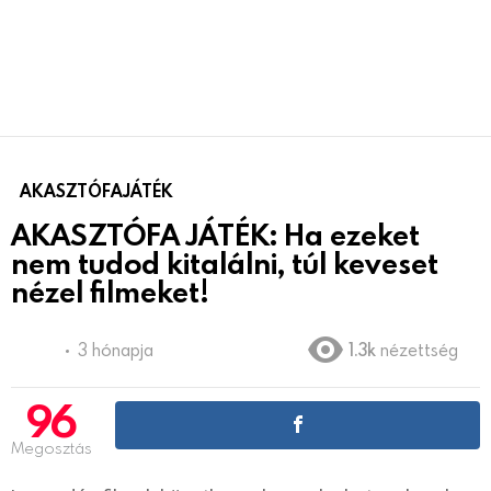
AKASZTÓFAJÁTÉK
AKASZTÓFA JÁTÉK: Ha ezeket
nem tudod kitalálni, túl keveset
nézel filmeket!
3 hónapja
1.3k
nézettség
96
Megosztás