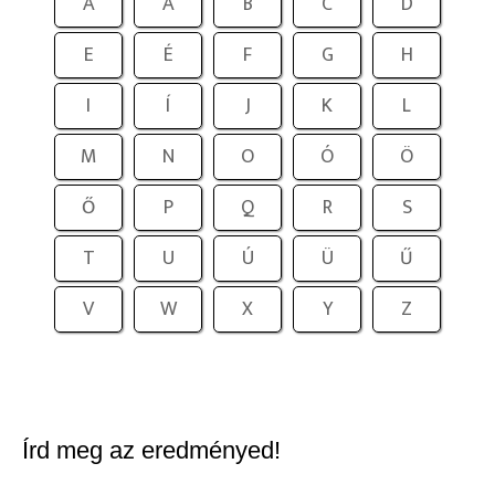
A
Á
B
C
D
E
É
F
G
H
I
Í
J
K
L
M
N
O
Ó
Ö
Ő
P
Q
R
S
T
U
Ú
Ü
Ű
V
W
X
Y
Z
Írd meg az eredményed!