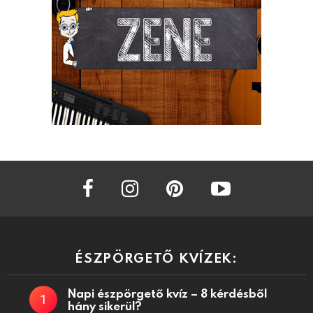
facebook
instagram
pinterest
youtube
ÉSZPÖRGETŐ KVÍZEK:
Napi észpörgető kvíz – 8 kérdésből
hány sikerül?