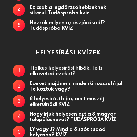
Ez csak a legdörzsöltebbeknek
sikerül! Tudáspróba kvíz
Nézzük milyen az észjárásod!?
Tudáspróba KVÍZ
HELYESÍRÁSI KVÍZEK
Tipikus helyesírási hibák! Te is
elköveted ezeket?
Ezeket majdnem mindenki rosszul írja!
Te köztük vagy?
8 helyesírási hiba, amit muszáj
elkerülnöd! KVÍZ
Hogy írjuk helyesen ezt a 8 magyar
településnevet? TUDÁSPRÓBA KVÍZ
LY vagy J? Mind a 8 szót tudod
helyesen? KVÍZ