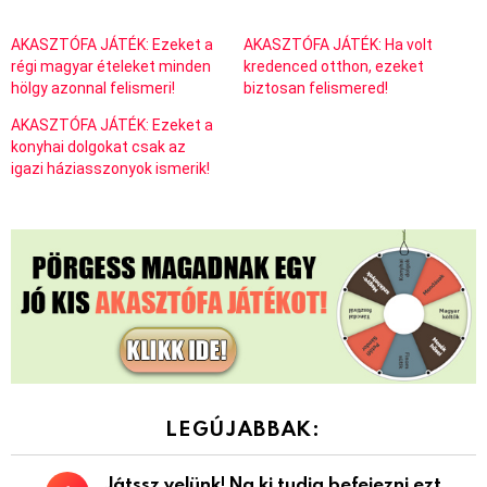
AKASZTÓFA JÁTÉK: Ezeket a
AKASZTÓFA JÁTÉK: Ha volt
régi magyar ételeket minden
kredenced otthon, ezeket
hölgy azonnal felismeri!
biztosan felismered!
AKASZTÓFA JÁTÉK: Ezeket a
konyhai dolgokat csak az
igazi háziasszonyok ismerik!
LEGÚJABBAK:
Játssz velünk! Na ki tudja befejezni ezt