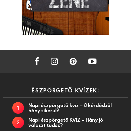
facebook
instagram
pinterest
youtube
ÉSZPÖRGETŐ KVÍZEK:
Napi észpörgető kvíz – 8 kérdésből
hány sikerül?
Napi észpörgető KVÍZ – Hány jó
választ tudsz?