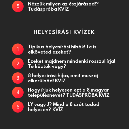
Nézzük milyen az észjárásod!?
Tudáspróba KVÍZ
HELYESÍRÁSI KVÍZEK
Tipikus helyesírási hibák! Te is
elköveted ezeket?
Ezeket majdnem mindenki rosszul írja!
Te köztük vagy?
8 helyesírási hiba, amit muszáj
elkerülnöd! KVÍZ
Hogy írjuk helyesen ezt a 8 magyar
településnevet? TUDÁSPRÓBA KVÍZ
LY vagy J? Mind a 8 szót tudod
helyesen? KVÍZ