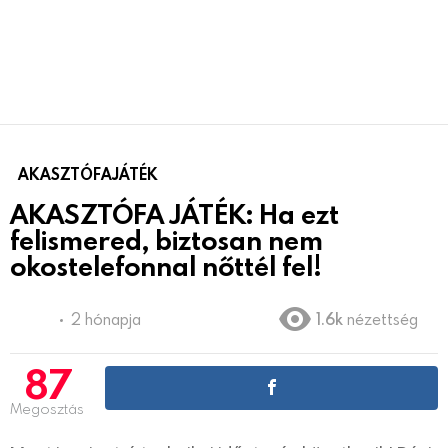
AKASZTÓFAJÁTÉK
AKASZTÓFA JÁTÉK: Ha ezt
felismered, biztosan nem
okostelefonnal nőttél fel!
2 hónapja
1.6k
nézettség
87
Megosztás