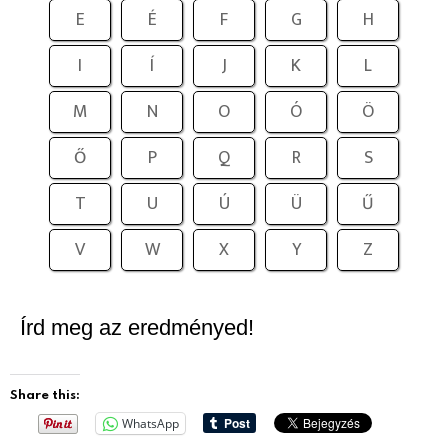
E
É
F
G
H
I
Í
J
K
L
M
N
O
Ó
Ö
Ő
P
Q
R
S
T
U
Ú
Ü
Ű
V
W
X
Y
Z
Írd meg az eredményed!
Share this:
WhatsApp