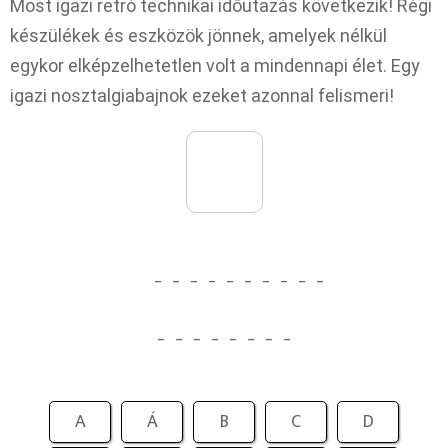
Most igazi retró technikai időutazás következik! Régi
készülékek és eszközök jönnek, amelyek nélkül
egykor elképzelhetetlen volt a mindennapi élet. Egy
igazi nosztalgiabajnok ezeket azonnal felismeri!
_
_
_
_
_
_
_
_
_
_
_
_
_
_
_
_
_
_
A
Á
B
C
D