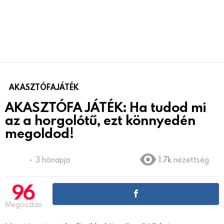
AKASZTÓFAJÁTÉK
AKASZTÓFA JÁTÉK: Ha tudod mi
az a horgolótű, ezt könnyedén
megoldod!
3 hónapja
1.7k
nézettség
96
Megosztás