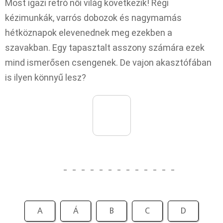
Most igazi retró női világ következik! Régi
kézimunkák, varrós dobozok és nagymamás
hétköznapok elevenednek meg ezekben a
szavakban. Egy tapasztalt asszony számára ezek
mind ismerősen csengenek. De vajon akasztófában
is ilyen könnyű lesz?
_
_
_
_
_
_
_
_
_
_
_
_
_
A
Á
B
C
D