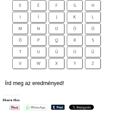
E
É
F
G
H
I
Í
J
K
L
M
N
O
Ó
Ö
Ő
P
Q
R
S
T
U
Ú
Ü
Ű
V
W
X
Y
Z
Írd meg az eredményed!
Share this:
WhatsApp