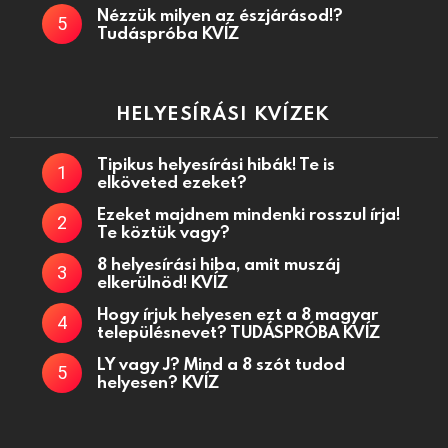
Nézzük milyen az észjárásod!?
Tudáspróba KVÍZ
HELYESÍRÁSI KVÍZEK
Tipikus helyesírási hibák! Te is
elköveted ezeket?
Ezeket majdnem mindenki rosszul írja!
Te köztük vagy?
8 helyesírási hiba, amit muszáj
elkerülnöd! KVÍZ
Hogy írjuk helyesen ezt a 8 magyar
településnevet? TUDÁSPRÓBA KVÍZ
LY vagy J? Mind a 8 szót tudod
helyesen? KVÍZ