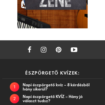
facebook
instagram
pinterest
youtube
ÉSZPÖRGETŐ KVÍZEK:
Napi észpörgető kvíz – 8 kérdésből
hány sikerül?
Napi észpörgető KVÍZ – Hány jó
választ tudsz?