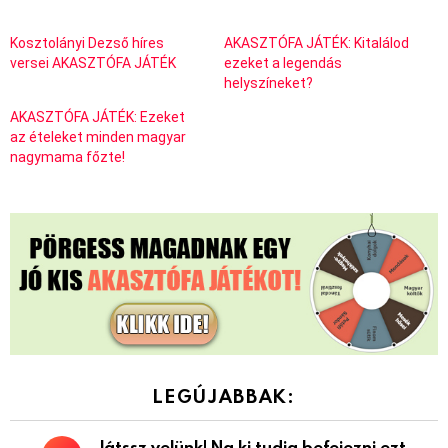
Kosztolányi Dezső híres
AKASZTÓFA JÁTÉK: Kitalálod
versei AKASZTÓFA JÁTÉK
ezeket a legendás
helyszíneket?
AKASZTÓFA JÁTÉK: Ezeket
az ételeket minden magyar
nagymama főzte!
LEGÚJABBAK:
Játssz velünk! Na ki tudja befejezni ezt