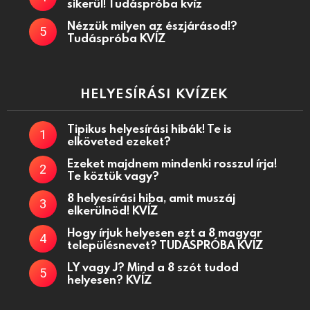
sikerül! Tudáspróba kvíz
Nézzük milyen az észjárásod!?
Tudáspróba KVÍZ
HELYESÍRÁSI KVÍZEK
Tipikus helyesírási hibák! Te is
elköveted ezeket?
Ezeket majdnem mindenki rosszul írja!
Te köztük vagy?
8 helyesírási hiba, amit muszáj
elkerülnöd! KVÍZ
Hogy írjuk helyesen ezt a 8 magyar
településnevet? TUDÁSPRÓBA KVÍZ
LY vagy J? Mind a 8 szót tudod
helyesen? KVÍZ