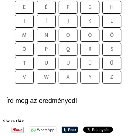
E
É
F
G
H
I
Í
J
K
L
M
N
O
Ó
Ö
Ő
P
Q
R
S
T
U
Ú
Ü
Ű
V
W
X
Y
Z
Írd meg az eredményed!
Share this:
WhatsApp