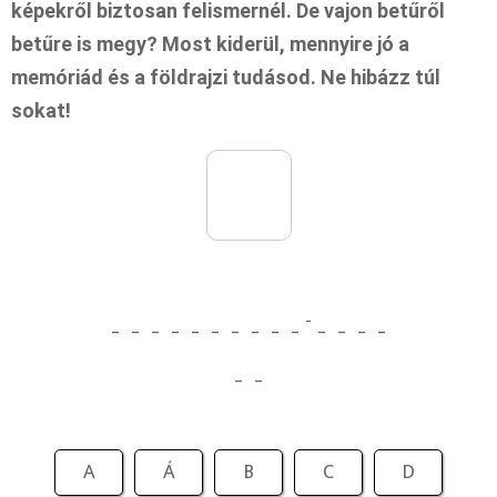
képekről biztosan felismernél. De vajon betűről
betűre is megy? Most kiderül, mennyire jó a
memóriád és a földrajzi tudásod. Ne hibázz túl
sokat!
_
_
_
_
_
_
_
_
_
_
-
_
_
_
_
_
_
A
Á
B
C
D