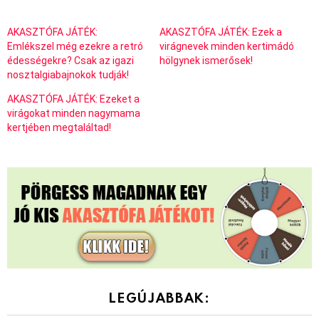
AKASZTÓFA JÁTÉK:
AKASZTÓFA JÁTÉK: Ezek a
Emlékszel még ezekre a retró
virágnevek minden kertimádó
édességekre? Csak az igazi
hölgynek ismerősek!
nosztalgiabajnokok tudják!
AKASZTÓFA JÁTÉK: Ezeket a
virágokat minden nagymama
kertjében megtaláltad!
LEGÚJABBAK: