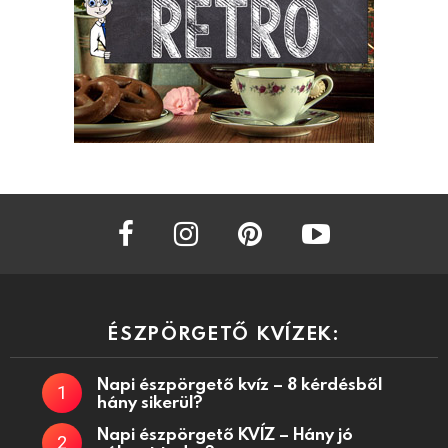
facebook
instagram
pinterest
youtube
ÉSZPÖRGETŐ KVÍZEK:
Napi észpörgető kvíz – 8 kérdésből
hány sikerül?
Napi észpörgető KVÍZ – Hány jó