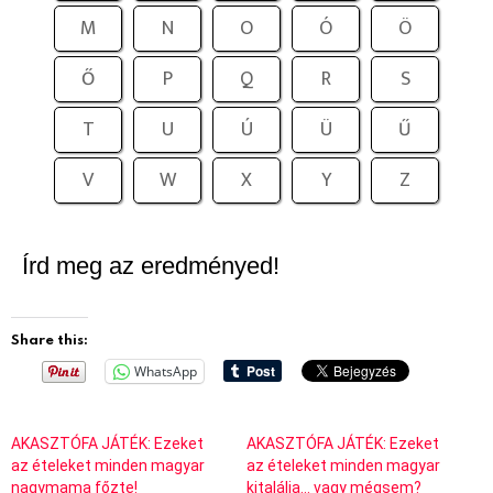
M
N
O
Ó
Ö
Ő
P
Q
R
S
T
U
Ú
Ü
Ű
V
W
X
Y
Z
Írd meg az eredményed!
Share this:
WhatsApp
AKASZTÓFA JÁTÉK: Ezeket
AKASZTÓFA JÁTÉK: Ezeket
az ételeket minden magyar
az ételeket minden magyar
nagymama főzte!
kitalálja… vagy mégsem?