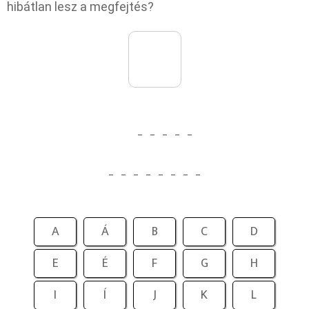
hibátlan lesz a megfejtés?
_
_
_
_
_
_
_
_
_
_
_
_
_
A
Á
B
C
D
E
É
F
G
H
I
Í
J
K
L