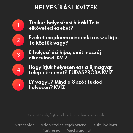
HELYESÍRÁSI KVÍZEK
Tipikus helyesírási hibák! Te is
elköveted ezeket?
Ezeket majdnem mindenki rosszul írja!
Te köztük vagy?
8 helyesírási hiba, amit muszáj
elkerülnöd! KVÍZ
Hogy írjuk helyesen ezt a 8 magyar
településnevet? TUDÁSPRÓBA KVÍZ
LY vagy J? Mind a 8 szót tudod
helyesen? KVÍZ
Kvízjátékok, fejtörő kérdések, kvízek oldala
Kapcsolat
Adatkezelési tájékoztató
Küldj be kvízt!
Partnerek
Médiaajánlat