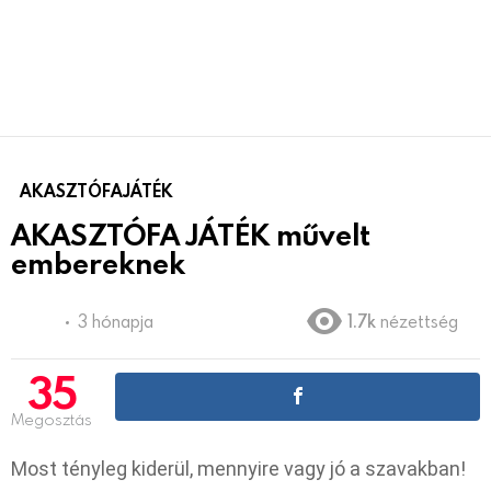
AKASZTÓFAJÁTÉK
AKASZTÓFA JÁTÉK művelt
embereknek
3 hónapja
1.7k
nézettség
35
Megosztás
Most tényleg kiderül, mennyire vagy jó a szavakban!