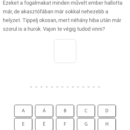
Ezeket a fogalmakat minden művelt ember hallotta
már, de akasztófában már sokkal nehezebb a
helyzet. Tippelj okosan, mert néhány hiba után már
szorul is a hurok. Vajon te végig tudod vinni?
_
_
_
_
_
_
_
_
_
_
_
_
_
_
A
Á
B
C
D
E
É
F
G
H