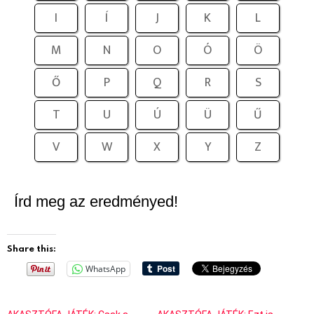
I
Í
J
K
L
M
N
O
Ó
Ö
Ő
P
Q
R
S
T
U
Ú
Ü
Ű
V
W
X
Y
Z
Írd meg az eredményed!
Share this:
WhatsApp