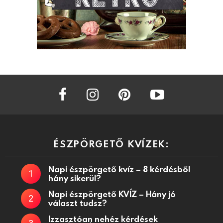
facebook
instagram
pinterest
youtube
ÉSZPÖRGETŐ KVÍZEK:
Napi észpörgető kvíz – 8 kérdésből
hány sikerül?
Napi észpörgető KVÍZ – Hány jó
választ tudsz?
Izzasztóan nehéz kérdések