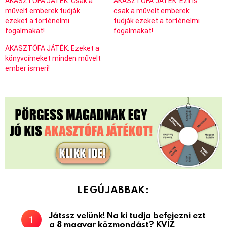
AKASZTÓFA JÁTÉK: Csak a
AKASZTÓFA JÁTÉK: Ezt is
művelt emberek tudják
csak a művelt emberek
ezeket a történelmi
tudják ezeket a történelmi
fogalmakat!
fogalmakat!
AKASZTÓFA JÁTÉK: Ezeket a
könyvcímeket minden művelt
ember ismeri!
LEGÚJABBAK:
Játssz velünk! Na ki tudja befejezni ezt
a 8 magyar közmondást? KVÍZ