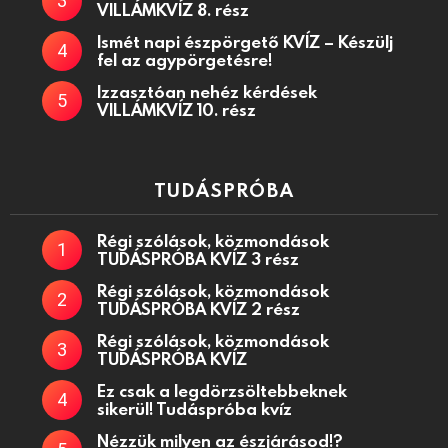
VILLÁMKVÍZ 8. rész
Ismét napi észpörgető KVÍZ – Készülj
fel az agypörgetésre!
Izzasztóan nehéz kérdések
VILLÁMKVÍZ 10. rész
TUDÁSPRÓBA
Régi szólások, közmondások
TUDÁSPRÓBA KVÍZ 3 rész
Régi szólások, közmondások
TUDÁSPRÓBA KVÍZ 2 rész
Régi szólások, közmondások
TUDÁSPRÓBA KVÍZ
Ez csak a legdörzsöltebbeknek
sikerül! Tudáspróba kvíz
Nézzük milyen az észjárásod!?