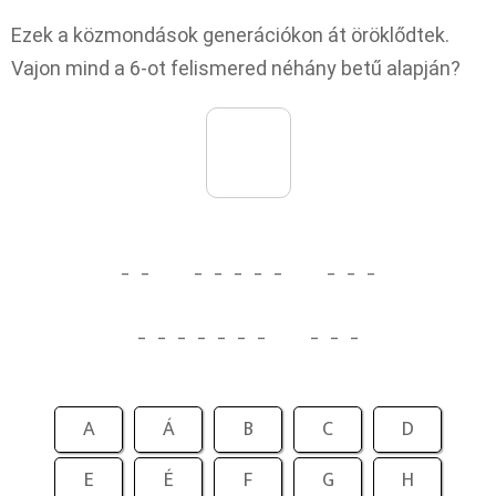
Ezek a közmondások generációkon át öröklődtek.
Vajon mind a 6-ot felismered néhány betű alapján?
_
_
_
_
_
_
_
_
_
_
_
_
_
_
_
_
_
_
_
_
A
Á
B
C
D
E
É
F
G
H