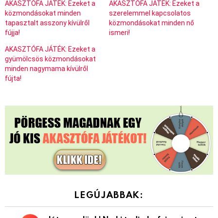
AKASZTÓFA JÁTÉK: Ezeket a
AKASZTÓFA JÁTÉK: Ezeket a
közmondásokat minden
szerelemmel kapcsolatos
tapasztalt asszony kívülről
közmondásokat minden nő
fújja!
ismeri!
AKASZTÓFA JÁTÉK: Ezeket a
gyümölcsös közmondásokat
minden nagymama kívülről
fújta!
LEGÚJABBAK: