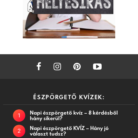
facebook
instagram
pinterest
youtube
ÉSZPÖRGETŐ KVÍZEK:
Napi észpörgető kvíz – 8 kérdésből
hány sikerül?
Napi észpörgető KVÍZ – Hány jó
választ tudsz?