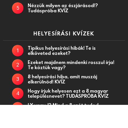
Nézzük milyen az észjárásod!?
Tudáspróba KVÍZ
HELYESÍRÁSI KVÍZEK
Tipikus helyesírási hibák! Te is
elköveted ezeket?
Ezeket majdnem mindenki rosszul írja!
Te köztük vagy?
8 helyesírási hiba, amit muszáj
elkerülnöd! KVÍZ
Hogy írjuk helyesen ezt a 8 magyar
településnevet? TUDÁSPRÓBA KVÍZ
LY vagy J? Mind a 8 szót tudod
helyesen? KVÍZ