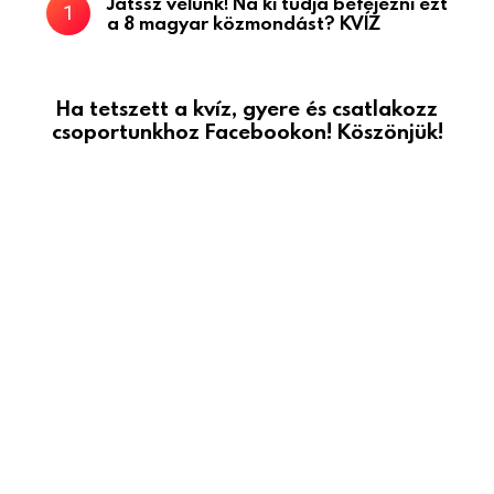
Játssz velünk! Na ki tudja befejezni ezt
a 8 magyar közmondást? KVÍZ
Ha tetszett a kvíz, gyere és csatlakozz
csoportunkhoz Facebookon! Köszönjük!