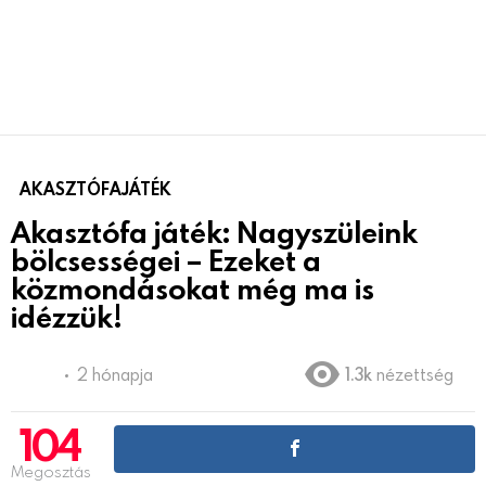
AKASZTÓFAJÁTÉK
Akasztófa játék: Nagyszüleink
bölcsességei – Ezeket a
közmondásokat még ma is
idézzük!
2 hónapja
1.3k
nézettség
104
Megosztás