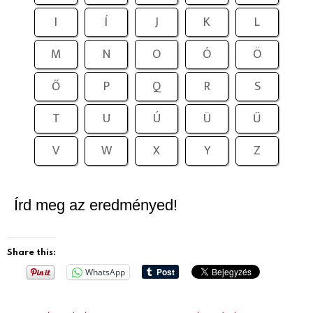
I
Í
J
K
L
M
N
O
Ó
Ö
Ő
P
Q
R
S
T
U
Ú
Ü
Ű
V
W
X
Y
Z
Írd meg az eredményed!
Share this:
WhatsApp