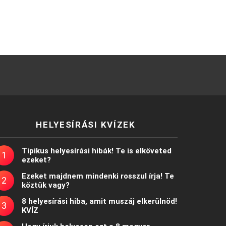
HELYESÍRÁSI KVÍZEK
Tipikus helyesírási hibák! Te is elköveted
ezeket?
Ezeket majdnem mindenki rosszul írja! Te
köztük vagy?
8 helyesírási hiba, amit muszáj elkerülnöd!
KVÍZ