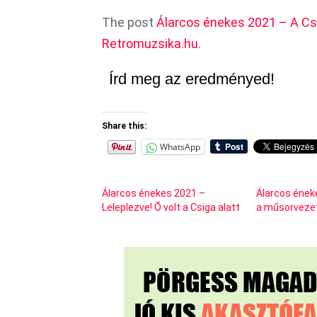
The post
Álarcos énekes 2021 – A Csi
Retromuzsika.hu
.
Írd meg az eredményed!
Share this:
WhatsApp
Álarcos énekes 2021 –
Álarcos ének
Leleplezve! Ő volt a Csiga alatt
a műsorveze