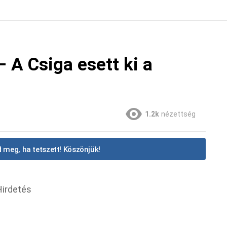
 A Csiga esett ki a
1.2k
nézettség
 meg, ha tetszett! Köszönjük!
Hirdetés