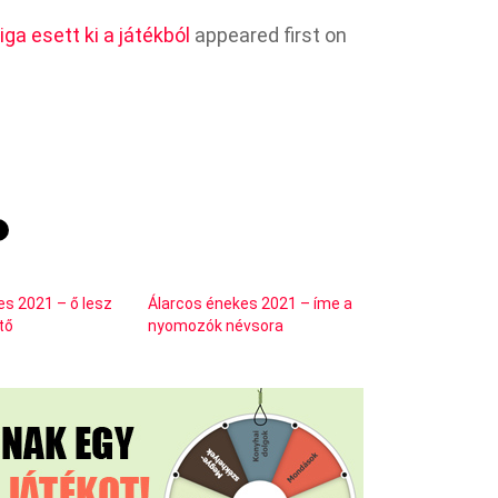
ga esett ki a játékból
appeared first on
es 2021 – ő lesz
Álarcos énekes 2021 – íme a
tő
nyomozók névsora