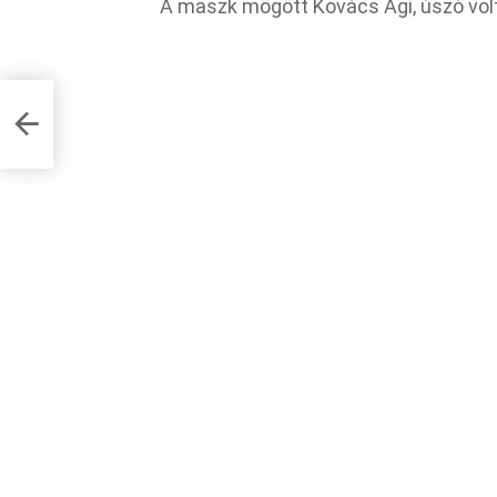
A maszk mögött Kovács Ági, úszó vol