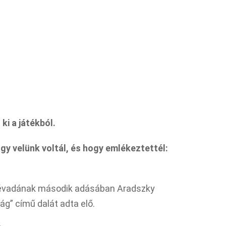
ki a játékból.
gy velünk voltál, és hogy emlékeztettél:
 évadának második adásában Aradszky
g” című dalát adta elő.