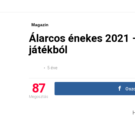
Magazin
Álarcos énekes 2021 –
játékból
5 éve
87
Oszd
Megosztás