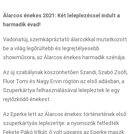
Álarcos énekes 2021: Két leleplezéssel indult a
harmadik évad!
Vadonatúj, szemkápráztató álarcokkal mutatkozott
be a világ legőrültebb és legrejtélyesebb
showműsora, az Álarcos énekes harmadik szériája.
Az új szabálynak köszönhetően Szandi, Szabó Zsófi,
Fluor Tomi és Nagy Ervin rögtön az első adásban, a
Szuperkártya felhasználásával lelepleztek le egy
rejtőzködő énekest.
Az Eperke lett az Álarcos énekes történetének első
szuperkártyás leplezettje: a nyomozók felfedték
Fekete Pákó titkát, ő volt ugyanis az Eperke maszk