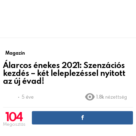
Magazin
Álarcos énekes 2021: Szenzációs
kezdés – két leleplezéssel nyitott
az új évad!
5 éve
1.8k
nézettség
104
Megosztás