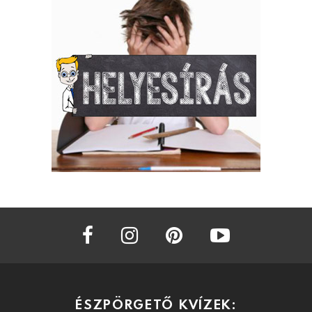
facebook
instagram
pinterest
youtube
ÉSZPÖRGETŐ KVÍZEK: