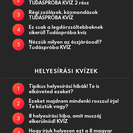
TUDÁSPRÓBA KVÍZ 2 rész
Régi szólások, közmondások
TUDÁSPRÓBA KVÍZ
Ez csak a legdörzsöltebbeknek
sikerül! Tudáspróba kvíz
Nézzük milyen az észjárásod!?
Tudáspróba KVÍZ
HELYESÍRÁSI KVÍZEK
Tipikus helyesírási hibák! Te is
elköveted ezeket?
Ezeket majdnem mindenki rosszul írja!
Te köztük vagy?
8 helyesírási hiba, amit muszáj
elkerülnöd! KVÍZ
Hogy írjuk helyesen ezt a 8 magyar