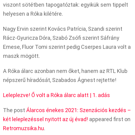
viszont sötétben tapogatóztak: egyikük sem tippelt
helyesen a Róka kilétére.
Nagy Ervin szerint Kovács Patrícia, Szandi szerint
Rácz-Gyuricza Dóra, Szabó Zsófi szerint Sáfrány
Emese, Fluor Tomi szerint pedig Cserpes Laura volt a
maszk mögött.
A Róka álarc azonban nem őket, hanem az RTL Klub
népszerű híradósát, Szabados Ágnest rejtette!
Leleplezve! Ő volt a Róka álarc alatt | 1. adás
The post
Álarcos énekes 2021: Szenzációs kezdés –
két leleplezéssel nyitott az új évad!
appeared first on
Retromuzsika.hu
.