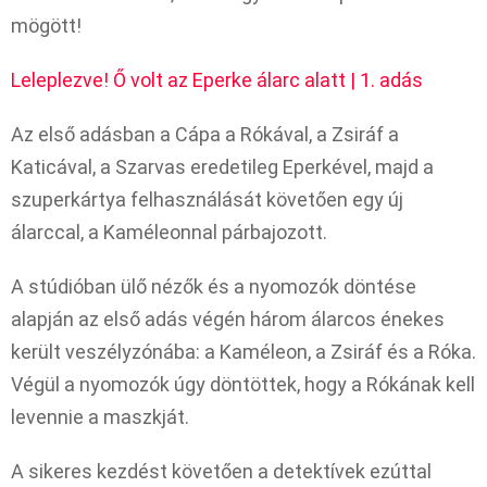
mögött!
Leleplezve! Ő volt az Eperke álarc alatt | 1. adás
Az első adásban a Cápa a Rókával, a Zsiráf a
Katicával, a Szarvas eredetileg Eperkével, majd a
szuperkártya felhasználását követően egy új
álarccal, a Kaméleonnal párbajozott.
A stúdióban ülő nézők és a nyomozók döntése
alapján az első adás végén három álarcos énekes
került veszélyzónába: a Kaméleon, a Zsiráf és a Róka.
Végül a nyomozók úgy döntöttek, hogy a Rókának kell
levennie a maszkját.
A sikeres kezdést követően a detektívek ezúttal