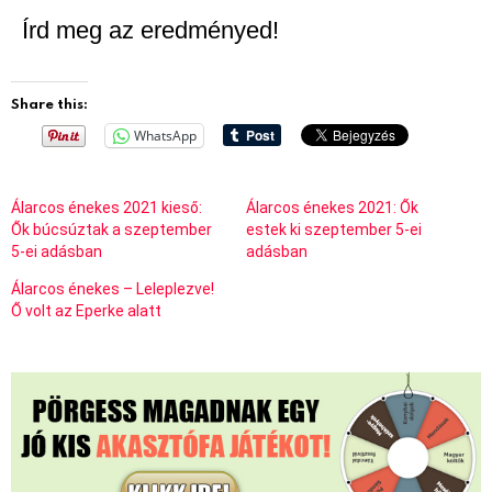
Írd meg az eredményed!
Share this:
WhatsApp
Álarcos énekes 2021 kieső:
Álarcos énekes 2021: Ők
Ők búcsúztak a szeptember
estek ki szeptember 5-ei
5-ei adásban
adásban
Álarcos énekes – Leleplezve!
Ő volt az Eperke alatt