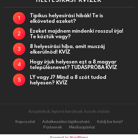
Tipikus helyesírási hibák! Te is
elköveted ezeket?
Ezeket majdnem mindenki rosszul írja!
Te köztük vagy?
8 helyesírási hiba, amit muszáj
elkerülnöd! KVÍZ
Hogy írjuk helyesen ezt a 8 magyar
településnevet? TUDÁSPRÓBA KVÍZ
LY vagy J? Mind a 8 szót tudod
helyesen? KVÍZ
Kvízjátékok, fejtörő kérdések, kvízek oldala
Kapcsolat
Adatkezelési tájékoztató
Küldj be kvízt!
Partnerek
Médiaajánlat
Powered by
WordPress