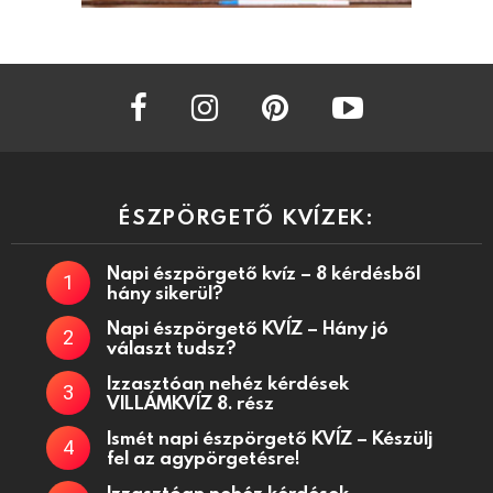
facebook
instagram
pinterest
youtube
ÉSZPÖRGETŐ KVÍZEK:
Napi észpörgető kvíz – 8 kérdésből
hány sikerül?
Napi észpörgető KVÍZ – Hány jó
választ tudsz?
Izzasztóan nehéz kérdések
VILLÁMKVÍZ 8. rész
Ismét napi észpörgető KVÍZ – Készülj
fel az agypörgetésre!
Izzasztóan nehéz kérdések