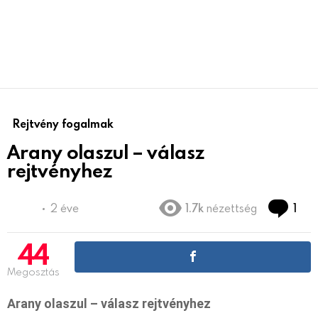
Rejtvény fogalmak
Arany olaszul – válasz
rejtvényhez
Co
2 éve
1.7k
nézettség
1
44
Megosztás
Arany olaszul – válasz rejtvényhez