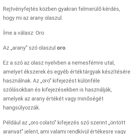
Rejtvényfejtés közben gyakran felmerülő kérdés,
hogy mi az arany olaszul.
Íme a válasz: Oro
Az „arany” szó olaszul
oro
.
Ez a szó az olasz nyelvben a nemesfémre utal,
amelyet ékszerek és egyéb értéktárgyak készítésére
használnak. Az „oro” kifejezést különféle
szólásokban és kifejezésekben is használják,
amelyek az arany értékét vagy minőségét
hangsúlyozzák.
Például az „oro colato” kifejezés szó szerint „öntött
aranyat” jelent, ami valami rendkívül értékesre vagy