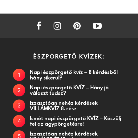
facebook
instagram
pinterest
youtube
ÉSZPÖRGETŐ KVÍZEK:
Napi észpörgető kvíz – 8 kérdésből
hány sikerül?
Napi észpörgető KVÍZ – Hány jó
választ tudsz?
Izzasztóan nehéz kérdések
VILLÁMKVÍZ 8. rész
Ismét napi észpörgető KVÍZ – Készülj
fel az agypörgetésre!
Izzasztóan nehéz kérdések