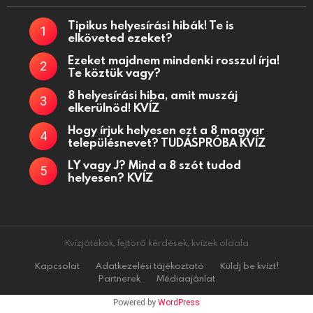
Tipikus helyesírási hibák! Te is
elköveted ezeket?
Ezeket majdnem mindenki rosszul írja!
Te köztük vagy?
8 helyesírási hiba, amit muszáj
elkerülnöd! KVÍZ
Hogy írjuk helyesen ezt a 8 magyar
településnevet? TUDÁSPRÓBA KVÍZ
LY vagy J? Mind a 8 szót tudod
helyesen? KVÍZ
Kvízjátékok, fejtörő kérdések, kvízek oldala
Kapcsolat
Adatkezelési tájékoztató
Küldj be kvízt!
Partnerek
Médiaajánlat
Powered by
WordPress