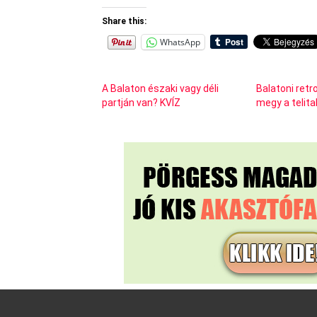
Share this:
WhatsApp
A Balaton északi vagy déli
Balatoni retr
partján van? KVÍZ
megy a telita