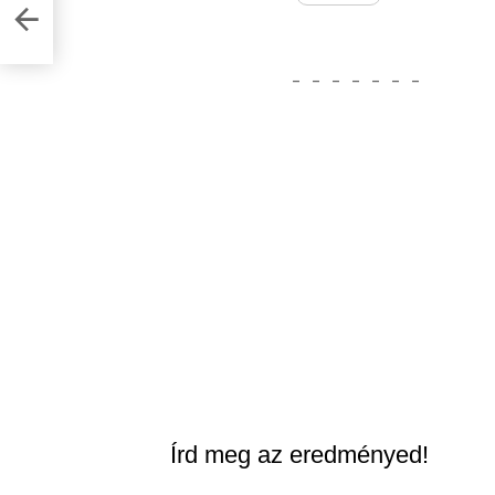
_
_
_
_
_
_
_
Írd meg az eredményed!