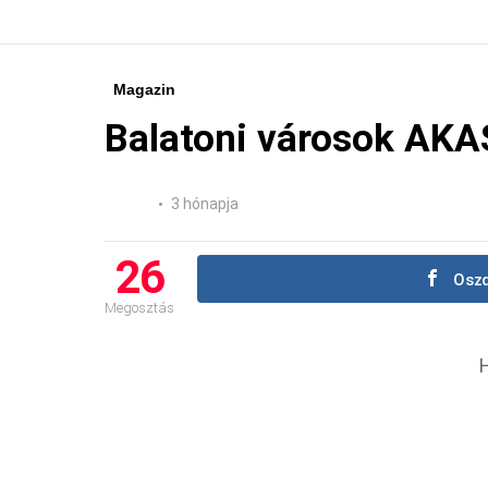
Magazin
Balatoni városok A
3 hónapja
26
Oszd
Megosztás