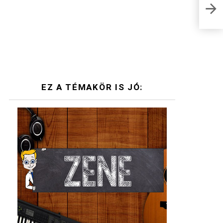
Álla
AKA
EZ A TÉMAKÖR IS JÓ: