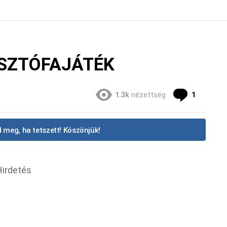
KASZTÓFAJÁTÉK
Commen
1.3k
nézettség
1
 meg, ha tetszett! Köszönjük!
Hirdetés