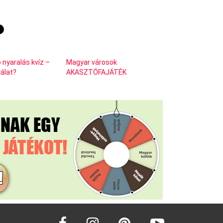
o nyaralás kvíz –
Magyar városok
lálat?
AKASZTÓFAJÁTÉK
facebook
instagram
pinterest
youtube