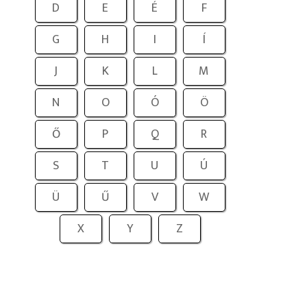
D
E
É
F
G
H
I
Í
J
K
L
M
N
O
Ó
Ö
Ő
P
Q
R
S
T
U
Ú
Ü
Ű
V
W
X
Y
Z