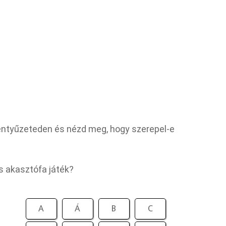
lentyűzeteden és nézd meg, hogy szerepel-e
is akasztófa játék?
A
Á
B
C