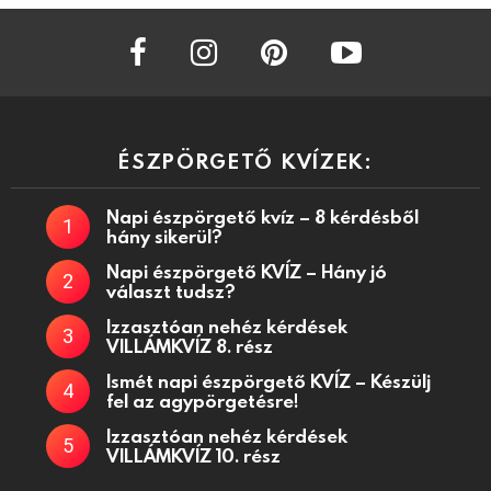
facebook
instagram
pinterest
youtube
ÉSZPÖRGETŐ KVÍZEK:
Napi észpörgető kvíz – 8 kérdésből
hány sikerül?
Napi észpörgető KVÍZ – Hány jó
választ tudsz?
Izzasztóan nehéz kérdések
VILLÁMKVÍZ 8. rész
Ismét napi észpörgető KVÍZ – Készülj
fel az agypörgetésre!
Izzasztóan nehéz kérdések
VILLÁMKVÍZ 10. rész