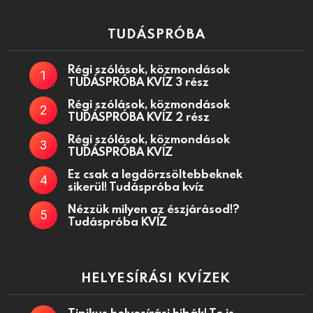
TUDÁSPRÓBA
Régi szólások, közmondások
TUDÁSPRÓBA KVÍZ 3 rész
Régi szólások, közmondások
TUDÁSPRÓBA KVÍZ 2 rész
Régi szólások, közmondások
TUDÁSPRÓBA KVÍZ
Ez csak a legdörzsöltebbeknek
sikerül! Tudáspróba kvíz
Nézzük milyen az észjárásod!?
Tudáspróba KVÍZ
HELYESÍRÁSI KVÍZEK
Tipikus helyesírási hibák! Te is