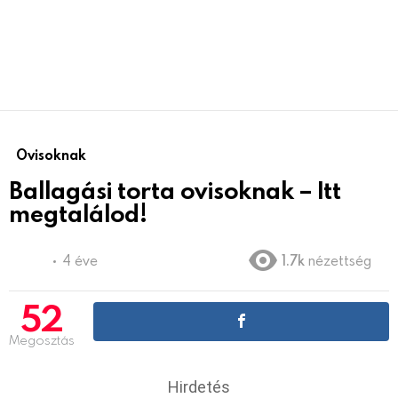
Ovisoknak
Ballagási torta ovisoknak – Itt
megtalálod!
4 éve
1.7k
nézettség
52
Megosztás
Hirdetés