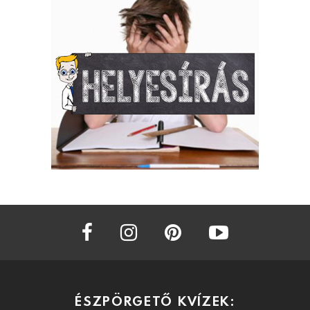
facebook
instagram
pinterest
youtube
ÉSZPÖRGETŐ KVÍZEK: