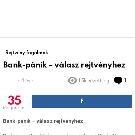
Rejtvény fogalmak
Bank-pánik – válasz rejtvényhez
Co
4 éve
1.5k
nézettség
1
35
Megosztás
Bank-pánik – válasz rejtvényhez