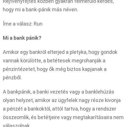
Rejtvényfejtés közben gyakran felmerülő kérdés,
hogy mi a bank-pánik más néven.
Íme a válasz: Run
Mi a bank pánik?
Amikor egy bankról elterjed a pletyka, hogy gondok
vannak körülötte, a betétesek megrohanják a
pénzintézetet, hogy ők még biztos kapjanak a
pénzből.
A bankpánik, a banki vezetés vagy a banklehúzás
olyan helyzet, amikor az ügyfelek nagy része kivonja
a pénzét a bankoktól, attól tartva, hogy a rendszer
összeomlik, és betétjeire vagy megtakarításaira nem
válaszolnak.