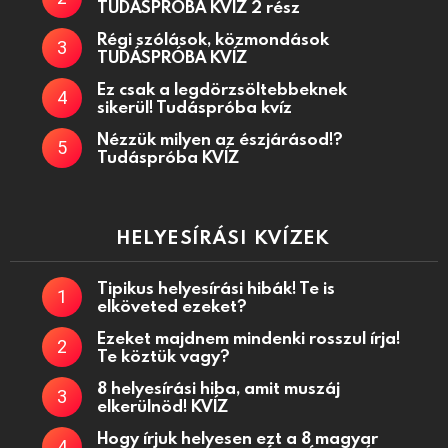
TUDÁSPRÓBA KVÍZ 2 rész
Régi szólások, közmondások
TUDÁSPRÓBA KVÍZ
Ez csak a legdörzsöltebbeknek
sikerül! Tudáspróba kvíz
Nézzük milyen az észjárásod!?
Tudáspróba KVÍZ
HELYESÍRÁSI KVÍZEK
Tipikus helyesírási hibák! Te is
elköveted ezeket?
Ezeket majdnem mindenki rosszul írja!
Te köztük vagy?
8 helyesírási hiba, amit muszáj
elkerülnöd! KVÍZ
Hogy írjuk helyesen ezt a 8 magyar